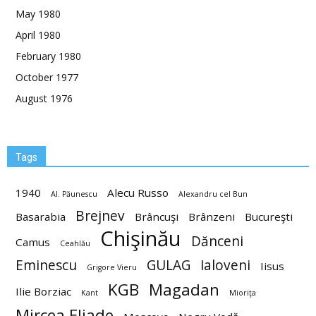
May 1980
April 1980
February 1980
October 1977
August 1976
Tags
1940
Alecu Russo
Al. Păunescu
Alexandru cel Bun
Brejnev
Basarabia
Brâncuşi
Brânzeni
Bucureşti
Chişinău
Dănceni
Camus
Ceahlău
Eminescu
GULAG
Ialoveni
Iisus
Grigore Vieru
KGB
Magadan
Ilie Borziac
Kant
Mioriţa
Mircea Eliade