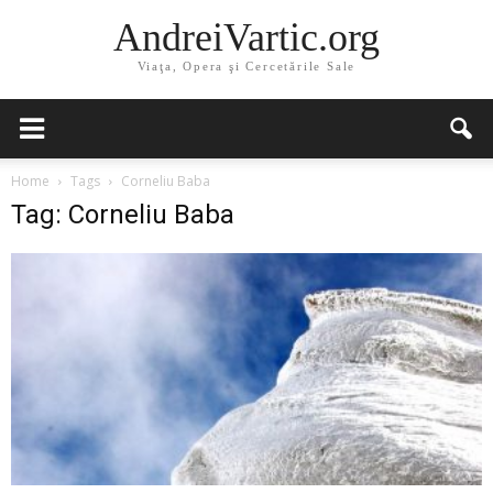
AndreiVartic.org
Viaţa, Opera şi Cercetările Sale
Home
Tags
Corneliu Baba
Tag: Corneliu Baba