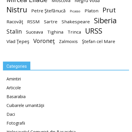
Moscova
Negru Vodă
Nistru
Prut
Petre Ştefănucă
Platon
Picasso
Siberia
Racovăţ
RSSM
Sartre
Shakespeare
URSS
Stalin
Suceava
Tighina
Trinca
Voroneţ
Vlad Ţepeş
Zalmoxis
Ştefan cel Mare
Categories
Amintiri
Articole
Basarabia
Cuibarele umanităţii
Daci
Fotografii
Holocaustul Comunist din Basarabia