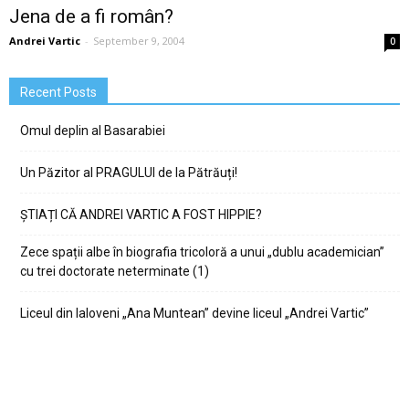
Jena de a fi român?
Andrei Vartic
-
September 9, 2004
0
Recent Posts
Omul deplin al Basarabiei
Un Păzitor al PRAGULUI de la Pătrăuți!
ȘTIAȚI CĂ ANDREI VARTIC A FOST HIPPIE?
Zece spații albe în biografia tricoloră a unui „dublu academician”
cu trei doctorate neterminate (1)
Liceul din Ialoveni „Ana Muntean” devine liceul „Andrei Vartic”