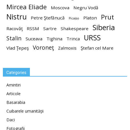
Mircea Eliade
Moscova
Negru Vodă
Nistru
Prut
Petre Ştefănucă
Platon
Picasso
Siberia
Racovăţ
RSSM
Sartre
Shakespeare
URSS
Stalin
Suceava
Tighina
Trinca
Voroneţ
Vlad Ţepeş
Zalmoxis
Ştefan cel Mare
Categories
Amintiri
Articole
Basarabia
Cuibarele umanităţii
Daci
Fotografii