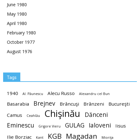
June 1980
May 1980
April 1980
February 1980
October 1977
August 1976
Tags
1940
Alecu Russo
Al. Păunescu
Alexandru cel Bun
Brejnev
Basarabia
Brâncuşi
Brânzeni
Bucureşti
Chişinău
Dănceni
Camus
Ceahlău
Eminescu
GULAG
Ialoveni
Iisus
Grigore Vieru
KGB
Magadan
Ilie Borziac
Kant
Mioriţa