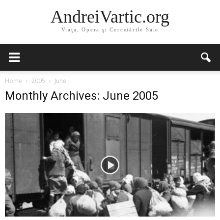
AndreiVartic.org
Viaţa, Opera şi Cercetările Sale
Home
2005
June
Monthly Archives: June 2005