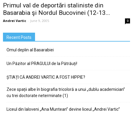
Primul val de deportări staliniste din
Basarabia şi Nordul Bucovinei (12-13...
Andrei Vartic
-
June 9, 2005
0
Recent Posts
Omul deplin al Basarabiei
Un Păzitor al PRAGULUI de la Pătrăuți!
ȘTIAȚI CĂ ANDREI VARTIC A FOST HIPPIE?
Zece spații albe în biografia tricoloră a unui „dublu academician”
cu trei doctorate neterminate (1)
Liceul din Ialoveni „Ana Muntean” devine liceul „Andrei Vartic”