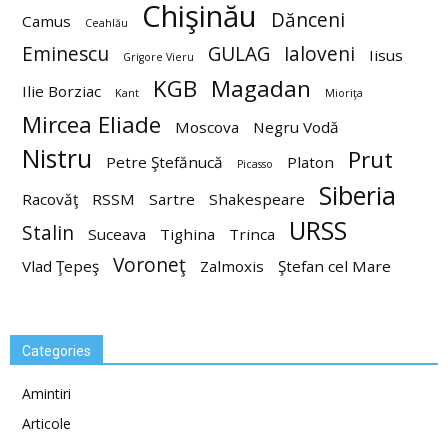
Chişinău
Dănceni
Camus
Ceahlău
Eminescu
GULAG
Ialoveni
Iisus
Grigore Vieru
KGB
Magadan
Ilie Borziac
Kant
Mioriţa
Mircea Eliade
Moscova
Negru Vodă
Nistru
Prut
Petre Ştefănucă
Platon
Picasso
Siberia
Racovăţ
RSSM
Sartre
Shakespeare
URSS
Stalin
Suceava
Tighina
Trinca
Voroneţ
Vlad Ţepeş
Zalmoxis
Ştefan cel Mare
Categories
Amintiri
Articole