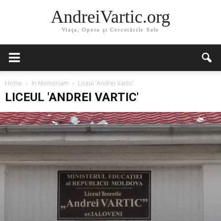
AndreiVartic.org
Viaţa, Opera şi Cercetările Sale
Home
In Memoriam
Liceul 'Andrei Vartic'
LICEUL 'ANDREI VARTIC'