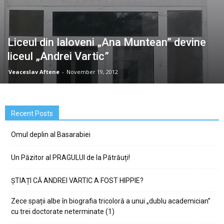
Liceul din Ialoveni „Ana Muntean” devine
liceul „Andrei Vartic”
Veaceslav Aftene
-
November 19, 2012
Recent Posts
Omul deplin al Basarabiei
Un Păzitor al PRAGULUI de la Pătrăuți!
ȘTIAȚI CĂ ANDREI VARTIC A FOST HIPPIE?
Zece spații albe în biografia tricoloră a unui „dublu academician”
cu trei doctorate neterminate (1)