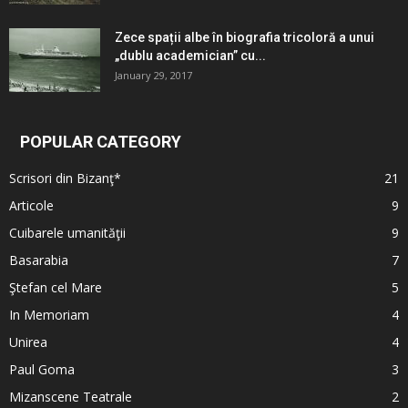
Zece spații albe în biografia tricoloră a unui
„dublu academician” cu...
January 29, 2017
POPULAR CATEGORY
Scrisori din Bizanţ*
21
Articole
9
Cuibarele umanităţii
9
Basarabia
7
Ştefan cel Mare
5
In Memoriam
4
Unirea
4
Paul Goma
3
Mizanscene Teatrale
2