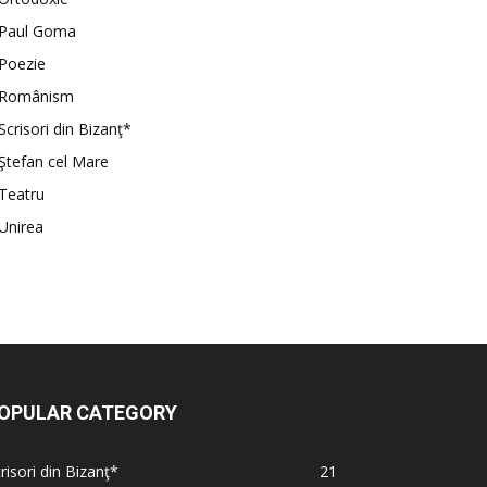
Paul Goma
Poezie
Românism
Scrisori din Bizanţ*
Ştefan cel Mare
Teatru
Unirea
OPULAR CATEGORY
risori din Bizanţ*
21