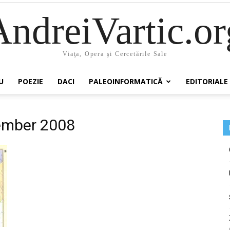
AndreiVartic.or
Viaţa, Opera şi Cercetările Sale
U
POEZIE
DACI
PALEOINFORMATICĂ
EDITORIALE
ember 2008