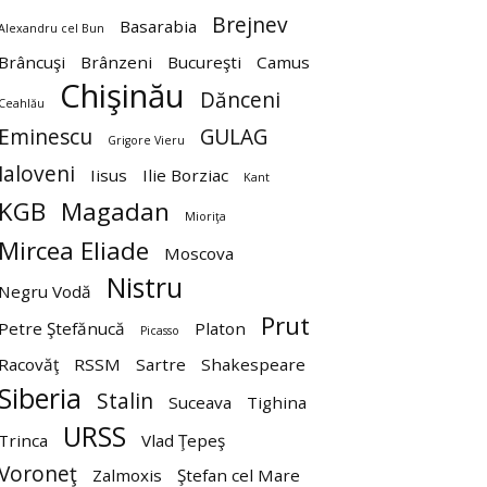
Brejnev
Basarabia
Alexandru cel Bun
Brâncuşi
Brânzeni
Bucureşti
Camus
Chişinău
Dănceni
Ceahlău
Eminescu
GULAG
Grigore Vieru
Ialoveni
Iisus
Ilie Borziac
Kant
KGB
Magadan
Mioriţa
Mircea Eliade
Moscova
Nistru
Negru Vodă
Prut
Petre Ştefănucă
Platon
Picasso
Racovăţ
RSSM
Sartre
Shakespeare
Siberia
Stalin
Suceava
Tighina
URSS
Trinca
Vlad Ţepeş
Voroneţ
Zalmoxis
Ştefan cel Mare