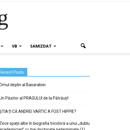
g
VB
SAMIZDAT
Recent Posts
Omul deplin al Basarabiei
Un Păzitor al PRAGULUI de la Pătrăuți!
ȘTIAȚI CĂ ANDREI VARTIC A FOST HIPPIE?
Zece spații albe în biografia tricoloră a unui „dublu
academician” cu trei doctorate neterminate (1)