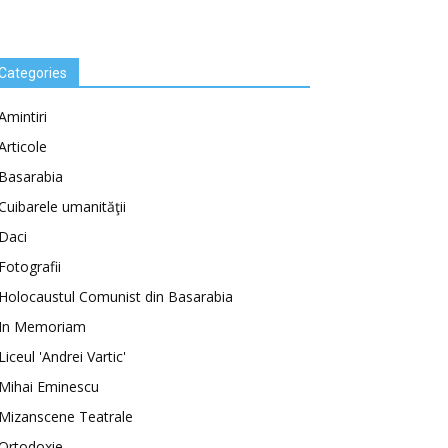
Categories
Amintiri
Articole
Basarabia
Cuibarele umanităţii
Daci
Fotografii
Holocaustul Comunist din Basarabia
In Memoriam
Liceul 'Andrei Vartic'
Mihai Eminescu
Mizanscene Teatrale
Ortodoxie