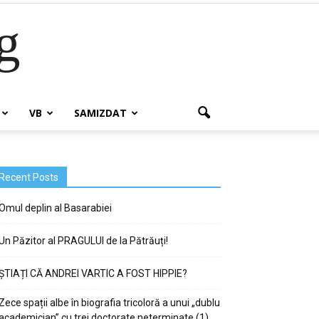
g
VB
SAMIZDAT
Recent Posts
Omul deplin al Basarabiei
Un Păzitor al PRAGULUI de la Pătrăuți!
ȘTIAȚI CĂ ANDREI VARTIC A FOST HIPPIE?
Zece spații albe în biografia tricoloră a unui „dublu
academician” cu trei doctorate neterminate (1)