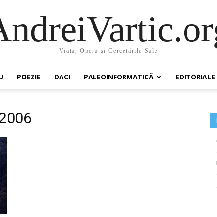
AndreiVartic.or
Viaţa, Opera şi Cercetările Sale
U
POEZIE
DACI
PALEOINFORMATICĂ
EDITORIALE
 2006