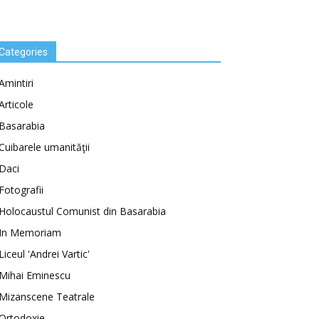
Categories
Amintiri
Articole
Basarabia
Cuibarele umanităţii
Daci
Fotografii
Holocaustul Comunist din Basarabia
In Memoriam
Liceul 'Andrei Vartic'
Mihai Eminescu
Mizanscene Teatrale
Ortodoxie