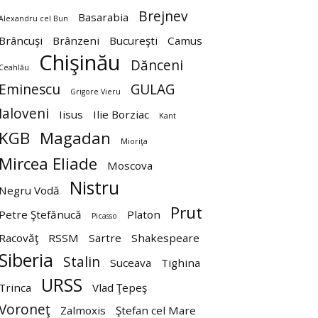
Brejnev
Basarabia
Alexandru cel Bun
Brâncuşi
Brânzeni
Bucureşti
Camus
Chişinău
Dănceni
Ceahlău
Eminescu
GULAG
Grigore Vieru
Ialoveni
Iisus
Ilie Borziac
Kant
KGB
Magadan
Mioriţa
Mircea Eliade
Moscova
Nistru
Negru Vodă
Prut
Petre Ştefănucă
Platon
Picasso
Racovăţ
RSSM
Sartre
Shakespeare
Siberia
Stalin
Suceava
Tighina
URSS
Trinca
Vlad Ţepeş
Voroneţ
Zalmoxis
Ştefan cel Mare