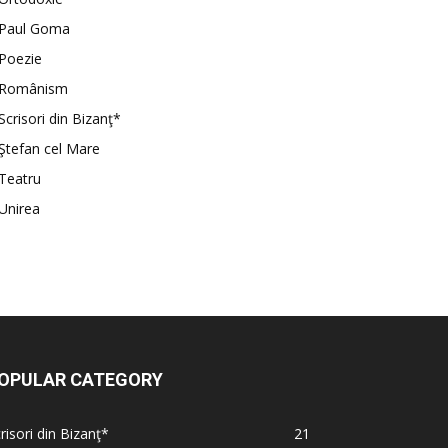
Paul Goma
Poezie
Românism
Scrisori din Bizanţ*
Ştefan cel Mare
Teatru
Unirea
OPULAR CATEGORY
risori din Bizanţ*
21