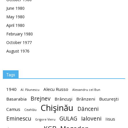
June 1980
May 1980
April 1980
February 1980
October 1977
August 1976
Tags
1940
Alecu Russo
Al. Păunescu
Alexandru cel Bun
Brejnev
Basarabia
Brâncuşi
Brânzeni
Bucureşti
Chişinău
Dănceni
Camus
Ceahlău
Eminescu
GULAG
Ialoveni
Iisus
Grigore Vieru