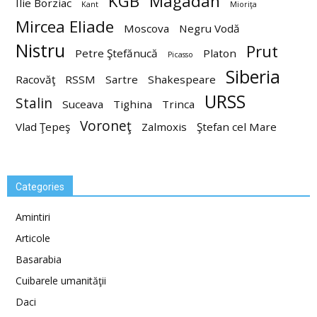
KGB
Magadan
Ilie Borziac
Kant
Mioriţa
Mircea Eliade
Moscova
Negru Vodă
Nistru
Prut
Petre Ştefănucă
Platon
Picasso
Siberia
Racovăţ
RSSM
Sartre
Shakespeare
URSS
Stalin
Suceava
Tighina
Trinca
Voroneţ
Vlad Ţepeş
Zalmoxis
Ştefan cel Mare
Categories
Amintiri
Articole
Basarabia
Cuibarele umanităţii
Daci