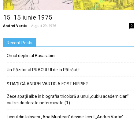
15. 15 iunie 1975
Andrei Vartic
-
August 29, 1976
0
Recent Posts
Omul deplin al Basarabiei
Un Păzitor al PRAGULUI de la Pătrăuți!
ȘTIAȚI CĂ ANDREI VARTIC A FOST HIPPIE?
Zece spații albe în biografia tricoloră a unui „dublu academician”
cu trei doctorate neterminate (1)
Liceul din Ialoveni „Ana Muntean” devine liceul „Andrei Vartic”