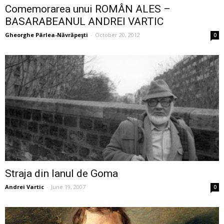
Comemorarea unui ROMÂN ALES –
BASARABEANUL ANDREI VARTIC
Gheorghe Pârlea-Năvrăpeşti
-
October 20, 2012
0
Straja din lanul de Goma
Andrei Vartic
-
June 19, 2007
0