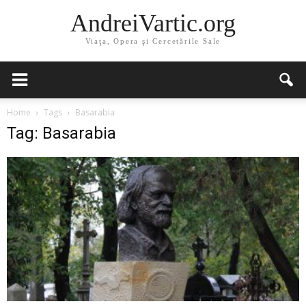
AndreiVartic.org
Viaţa, Opera şi Cercetările Sale
Home
Tags
Basarabia
Tag: Basarabia