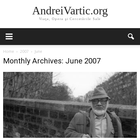
AndreiVartic.org
Viaţa, Opera şi Cercetările Sale
Home
2007
June
Monthly Archives: June 2007