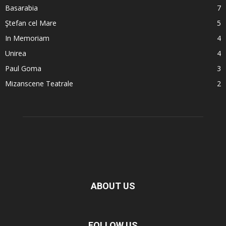
Basarabia
7
Ştefan cel Mare
5
In Memoriam
4
Unirea
4
Paul Goma
3
Mizanscene Teatrale
2
ABOUT US
FOLLOW US