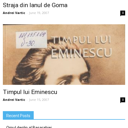
Straja din lanul de Goma
Andrei Vartic
-
June 19, 2007
0
Timpul lui Eminescu
Andrei Vartic
-
June 15, 2007
0
Recent Posts
Omul deplin al Basarabiei