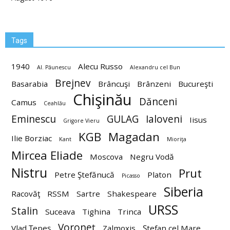
Tags
1940
Alecu Russo
Al. Păunescu
Alexandru cel Bun
Brejnev
Basarabia
Brâncuşi
Brânzeni
Bucureşti
Chişinău
Dănceni
Camus
Ceahlău
Eminescu
GULAG
Ialoveni
Iisus
Grigore Vieru
KGB
Magadan
Ilie Borziac
Kant
Mioriţa
Mircea Eliade
Moscova
Negru Vodă
Nistru
Prut
Petre Ştefănucă
Platon
Picasso
Siberia
Racovăţ
RSSM
Sartre
Shakespeare
URSS
Stalin
Suceava
Tighina
Trinca
Voroneţ
Vlad Ţepeş
Zalmoxis
Ştefan cel Mare