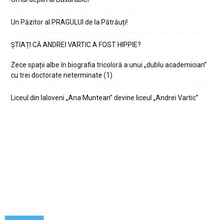
Un Păzitor al PRAGULUI de la Pătrăuți!
ȘTIAȚI CĂ ANDREI VARTIC A FOST HIPPIE?
Zece spații albe în biografia tricoloră a unui „dublu academician”
cu trei doctorate neterminate (1)
Liceul din Ialoveni „Ana Muntean” devine liceul „Andrei Vartic”