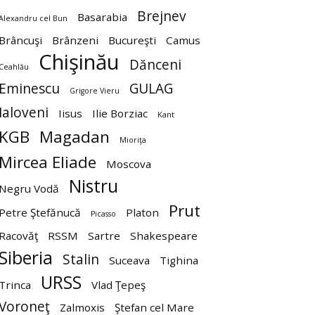
Brejnev
Basarabia
Alexandru cel Bun
Brâncuşi
Brânzeni
Bucureşti
Camus
Chişinău
Dănceni
Ceahlău
Eminescu
GULAG
Grigore Vieru
Ialoveni
Iisus
Ilie Borziac
Kant
KGB
Magadan
Mioriţa
Mircea Eliade
Moscova
Nistru
Negru Vodă
Prut
Petre Ştefănucă
Platon
Picasso
Racovăţ
RSSM
Sartre
Shakespeare
Siberia
Stalin
Suceava
Tighina
URSS
Trinca
Vlad Ţepeş
Voroneţ
Zalmoxis
Ştefan cel Mare