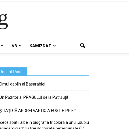
g
VB
SAMIZDAT
Recent Posts
Omul deplin al Basarabiei
Un Păzitor al PRAGULUI de la Pătrăuți!
ȘTIAȚI CĂ ANDREI VARTIC A FOST HIPPIE?
Zece spații albe în biografia tricoloră a unui „dublu
academician” cu trei doctorate neterminate (1)