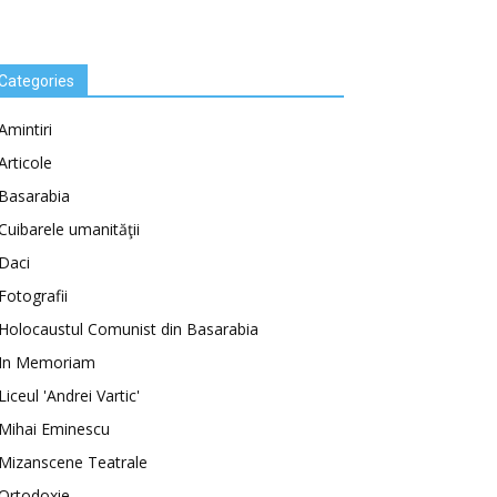
Categories
Amintiri
Articole
Basarabia
Cuibarele umanităţii
Daci
Fotografii
Holocaustul Comunist din Basarabia
In Memoriam
Liceul 'Andrei Vartic'
Mihai Eminescu
Mizanscene Teatrale
Ortodoxie