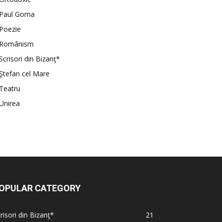
Paul Goma
Poezie
Românism
Scrisori din Bizanţ*
Ştefan cel Mare
Teatru
Unirea
OPULAR CATEGORY
risori din Bizanţ*
21