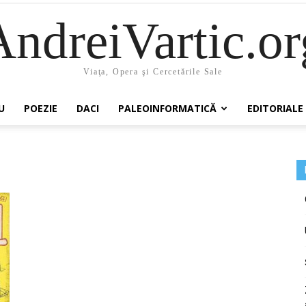
AndreiVartic.or
Viaţa, Opera şi Cercetările Sale
U
POEZIE
DACI
PALEOINFORMATICĂ
EDITORIALE