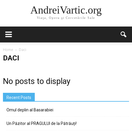
AndreiVartic.org
Viaţa, Opera şi Cercetările Sale
Home
Daci
DACI
No posts to display
Recent Posts
Omul deplin al Basarabiei
Un Păzitor al PRAGULUI de la Pătrăuți!