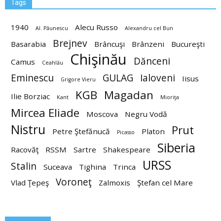
Tags
1940
Alecu Russo
Al. Păunescu
Alexandru cel Bun
Brejnev
Basarabia
Brâncuşi
Brânzeni
Bucureşti
Chişinău
Dănceni
Camus
Ceahlău
Eminescu
GULAG
Ialoveni
Iisus
Grigore Vieru
KGB
Magadan
Ilie Borziac
Kant
Mioriţa
Mircea Eliade
Moscova
Negru Vodă
Nistru
Prut
Petre Ştefănucă
Platon
Picasso
Siberia
Racovăţ
RSSM
Sartre
Shakespeare
URSS
Stalin
Suceava
Tighina
Trinca
Voroneţ
Vlad Ţepeş
Zalmoxis
Ştefan cel Mare