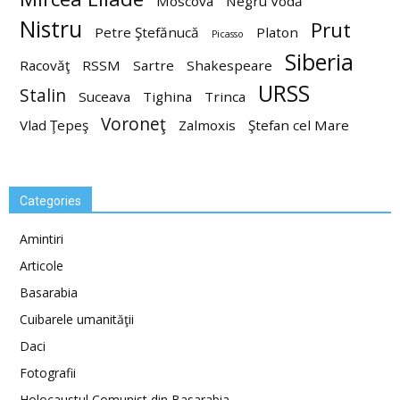
Moscova
Negru Vodă
Nistru
Prut
Petre Ştefănucă
Platon
Picasso
Siberia
Racovăţ
RSSM
Sartre
Shakespeare
URSS
Stalin
Suceava
Tighina
Trinca
Voroneţ
Vlad Ţepeş
Zalmoxis
Ştefan cel Mare
Categories
Amintiri
Articole
Basarabia
Cuibarele umanităţii
Daci
Fotografii
Holocaustul Comunist din Basarabia