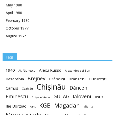
May 1980
April 1980
February 1980
October 1977
August 1976
Tags
1940
Alecu Russo
Al. Păunescu
Alexandru cel Bun
Brejnev
Basarabia
Brâncuşi
Brânzeni
Bucureşti
Chişinău
Dănceni
Camus
Ceahlău
Eminescu
GULAG
Ialoveni
Iisus
Grigore Vieru
KGB
Magadan
Ilie Borziac
Kant
Mioriţa
Mircea Eliade