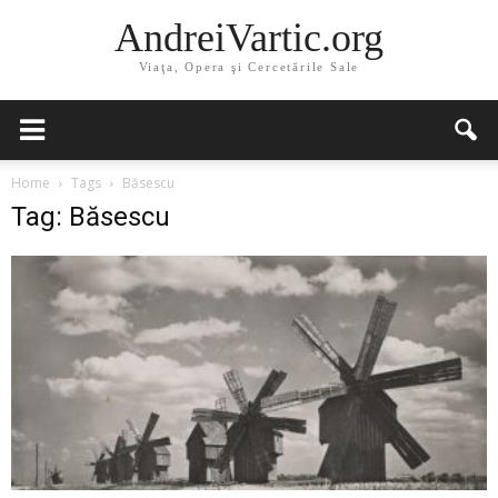
AndreiVartic.org
Viaţa, Opera şi Cercetările Sale
Home
Tags
Băsescu
Tag: Băsescu