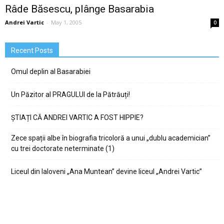
Râde Băsescu, plânge Basarabia
Andrei Vartic
-
May 1, 2005
0
Recent Posts
Omul deplin al Basarabiei
Un Păzitor al PRAGULUI de la Pătrăuți!
ȘTIAȚI CĂ ANDREI VARTIC A FOST HIPPIE?
Zece spații albe în biografia tricoloră a unui „dublu academician”
cu trei doctorate neterminate (1)
Liceul din Ialoveni „Ana Muntean” devine liceul „Andrei Vartic”