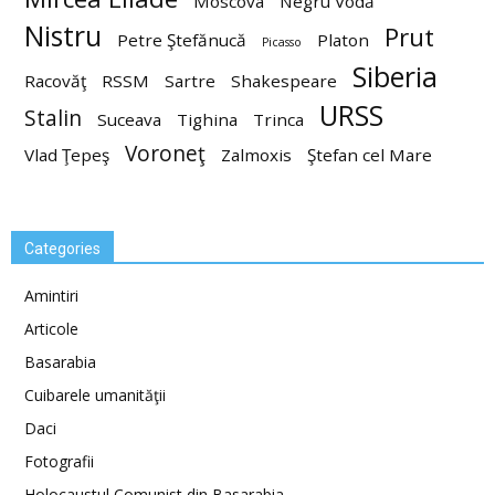
Moscova
Negru Vodă
Nistru
Prut
Petre Ştefănucă
Platon
Picasso
Siberia
Racovăţ
RSSM
Sartre
Shakespeare
URSS
Stalin
Suceava
Tighina
Trinca
Voroneţ
Vlad Ţepeş
Zalmoxis
Ştefan cel Mare
Categories
Amintiri
Articole
Basarabia
Cuibarele umanităţii
Daci
Fotografii
Holocaustul Comunist din Basarabia