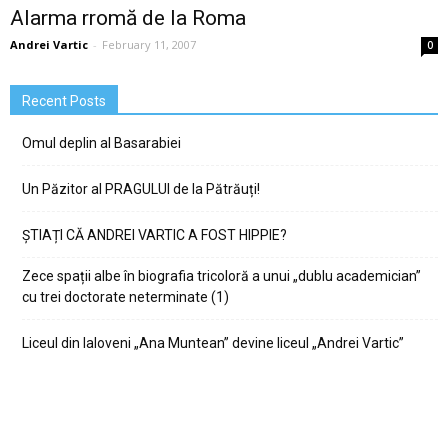
Alarma rromă de la Roma
Andrei Vartic
-
February 11, 2007
0
Recent Posts
Omul deplin al Basarabiei
Un Păzitor al PRAGULUI de la Pătrăuți!
ȘTIAȚI CĂ ANDREI VARTIC A FOST HIPPIE?
Zece spații albe în biografia tricoloră a unui „dublu academician”
cu trei doctorate neterminate (1)
Liceul din Ialoveni „Ana Muntean” devine liceul „Andrei Vartic”