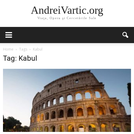
AndreiVartic.org
Viaţa, Opera şi Cercetările Sale
Home
Tags
Kabul
Tag: Kabul