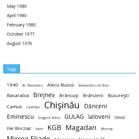
May 1980
April 1980
February 1980
October 1977
August 1976
Tags
1940
Alecu Russo
Al. Păunescu
Alexandru cel Bun
Brejnev
Basarabia
Brâncuşi
Brânzeni
Bucureşti
Chişinău
Dănceni
Camus
Ceahlău
Eminescu
GULAG
Ialoveni
Iisus
Grigore Vieru
KGB
Magadan
Ilie Borziac
Kant
Mioriţa
Mircea Eliade