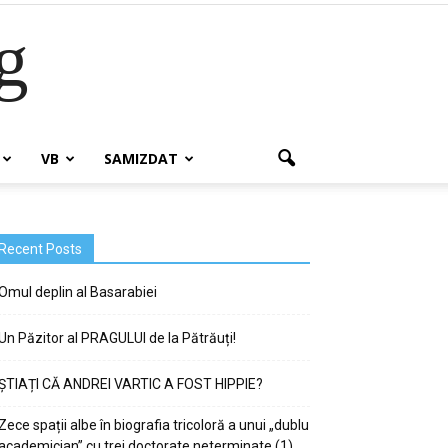
g
VB
SAMIZDAT
Recent Posts
Omul deplin al Basarabiei
Un Păzitor al PRAGULUI de la Pătrăuți!
ȘTIAȚI CĂ ANDREI VARTIC A FOST HIPPIE?
Zece spații albe în biografia tricoloră a unui „dublu
academician” cu trei doctorate neterminate (1)