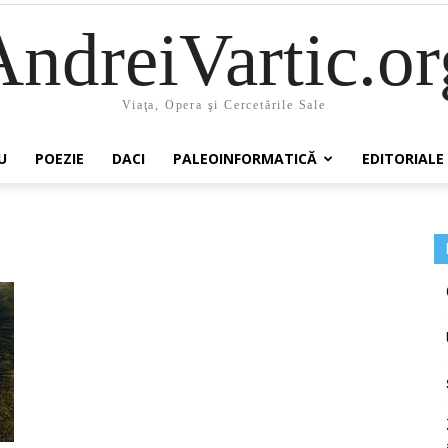
AndreiVartic.or
Viaţa, Opera şi Cercetările Sale
U
POEZIE
DACI
PALEOINFORMATICĂ
EDITORIALE