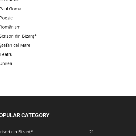
Paul Goma
Poezie
Românism
Scrisori din Bizanţ*
Ştefan cel Mare
Teatru
Unirea
OPULAR CATEGORY
risori din Bizanţ*
21