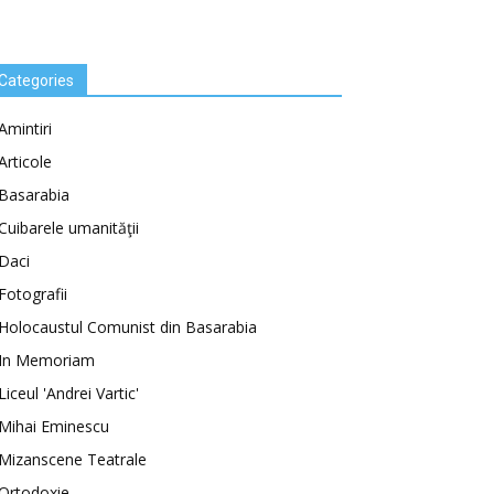
Categories
Amintiri
Articole
Basarabia
Cuibarele umanităţii
Daci
Fotografii
Holocaustul Comunist din Basarabia
In Memoriam
Liceul 'Andrei Vartic'
Mihai Eminescu
Mizanscene Teatrale
Ortodoxie