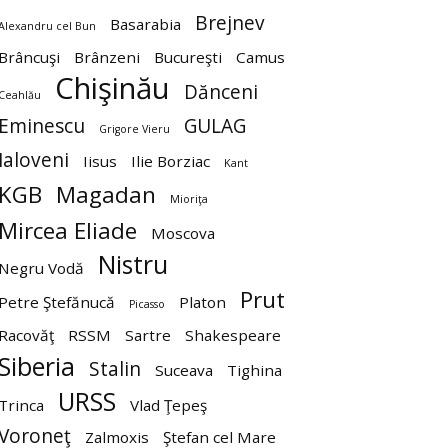
Brejnev
Basarabia
Alexandru cel Bun
Brâncuşi
Brânzeni
Bucureşti
Camus
Chişinău
Dănceni
Ceahlău
Eminescu
GULAG
Grigore Vieru
Ialoveni
Iisus
Ilie Borziac
Kant
KGB
Magadan
Mioriţa
Mircea Eliade
Moscova
Nistru
Negru Vodă
Prut
Petre Ştefănucă
Platon
Picasso
Racovăţ
RSSM
Sartre
Shakespeare
Siberia
Stalin
Suceava
Tighina
URSS
Trinca
Vlad Ţepeş
Voroneţ
Zalmoxis
Ştefan cel Mare