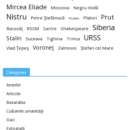
Mircea Eliade
Moscova
Negru Vodă
Nistru
Prut
Petre Ştefănucă
Platon
Picasso
Siberia
Racovăţ
RSSM
Sartre
Shakespeare
URSS
Stalin
Suceava
Tighina
Trinca
Voroneţ
Vlad Ţepeş
Zalmoxis
Ştefan cel Mare
Categories
Amintiri
Articole
Basarabia
Cuibarele umanităţii
Daci
Fotografii