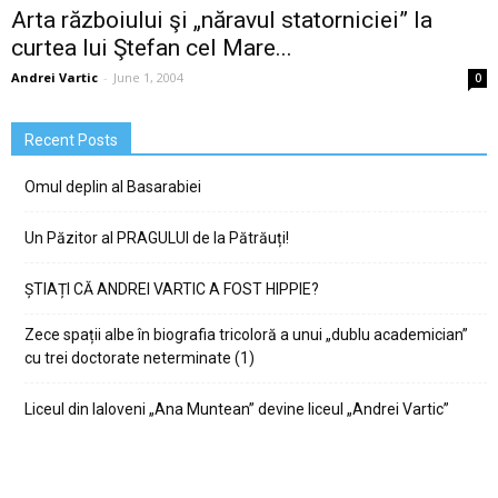
Arta războiului şi „năravul statorniciei” la
curtea lui Ştefan cel Mare...
Andrei Vartic
-
June 1, 2004
0
Recent Posts
Omul deplin al Basarabiei
Un Păzitor al PRAGULUI de la Pătrăuți!
ȘTIAȚI CĂ ANDREI VARTIC A FOST HIPPIE?
Zece spații albe în biografia tricoloră a unui „dublu academician”
cu trei doctorate neterminate (1)
Liceul din Ialoveni „Ana Muntean” devine liceul „Andrei Vartic”