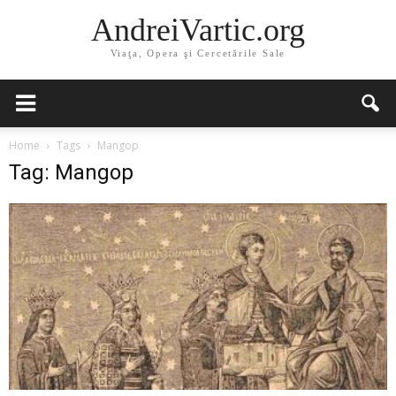
AndreiVartic.org
Viaţa, Opera şi Cercetările Sale
Home
Tags
Mangop
Tag: Mangop