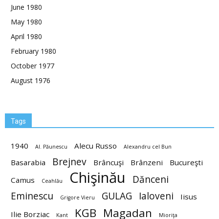
June 1980
May 1980
April 1980
February 1980
October 1977
August 1976
Tags
1940
Alecu Russo
Al. Păunescu
Alexandru cel Bun
Brejnev
Basarabia
Brâncuşi
Brânzeni
Bucureşti
Chişinău
Dănceni
Camus
Ceahlău
Eminescu
GULAG
Ialoveni
Iisus
Grigore Vieru
KGB
Magadan
Ilie Borziac
Kant
Mioriţa