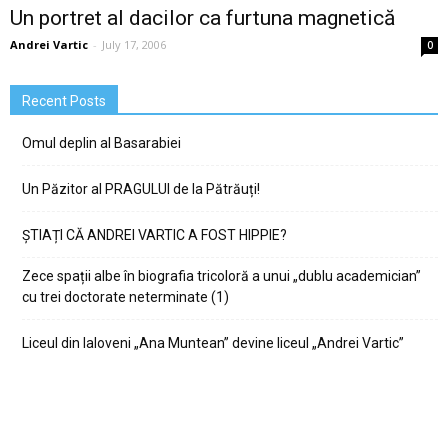
Un portret al dacilor ca furtuna magnetică
Andrei Vartic
-
July 17, 2006
0
Recent Posts
Omul deplin al Basarabiei
Un Păzitor al PRAGULUI de la Pătrăuți!
ȘTIAȚI CĂ ANDREI VARTIC A FOST HIPPIE?
Zece spații albe în biografia tricoloră a unui „dublu academician”
cu trei doctorate neterminate (1)
Liceul din Ialoveni „Ana Muntean” devine liceul „Andrei Vartic”