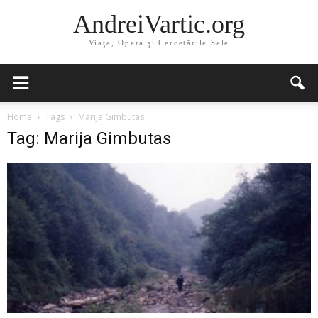
AndreiVartic.org
Viaţa, Opera şi Cercetările Sale
Home
Tags
Marija Gimbutas
Tag: Marija Gimbutas