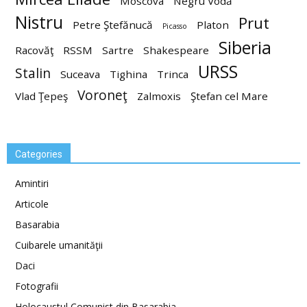
Moscova
Negru Vodă
Nistru
Prut
Petre Ştefănucă
Platon
Picasso
Siberia
Racovăţ
RSSM
Sartre
Shakespeare
URSS
Stalin
Suceava
Tighina
Trinca
Voroneţ
Vlad Ţepeş
Zalmoxis
Ştefan cel Mare
Categories
Amintiri
Articole
Basarabia
Cuibarele umanităţii
Daci
Fotografii
Holocaustul Comunist din Basarabia