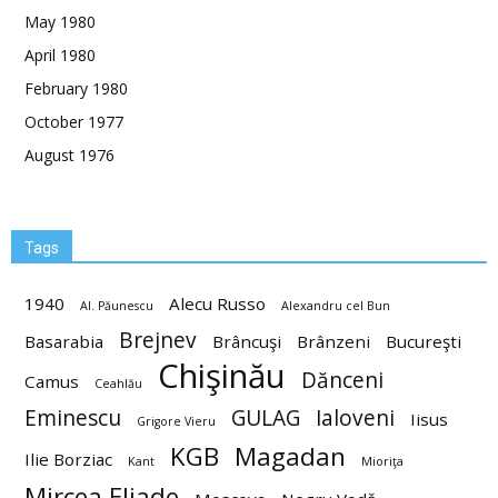
May 1980
April 1980
February 1980
October 1977
August 1976
Tags
1940
Alecu Russo
Al. Păunescu
Alexandru cel Bun
Brejnev
Basarabia
Brâncuşi
Brânzeni
Bucureşti
Chişinău
Dănceni
Camus
Ceahlău
Eminescu
GULAG
Ialoveni
Iisus
Grigore Vieru
KGB
Magadan
Ilie Borziac
Kant
Mioriţa
Mircea Eliade