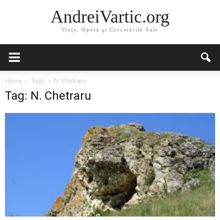
AndreiVartic.org
Viaţa, Opera şi Cercetările Sale
Home
Tags
N. Chetraru
Tag: N. Chetraru