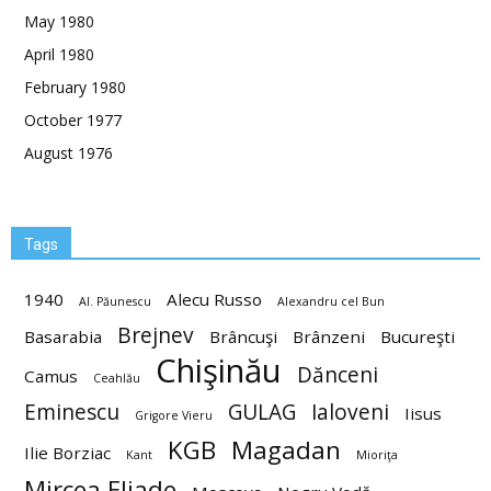
May 1980
April 1980
February 1980
October 1977
August 1976
Tags
1940
Alecu Russo
Al. Păunescu
Alexandru cel Bun
Brejnev
Basarabia
Brâncuşi
Brânzeni
Bucureşti
Chişinău
Dănceni
Camus
Ceahlău
Eminescu
GULAG
Ialoveni
Iisus
Grigore Vieru
KGB
Magadan
Ilie Borziac
Kant
Mioriţa
Mircea Eliade