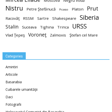
Moscova
Negru Vodă
Nistru
Prut
Petre Ştefănucă
Platon
Picasso
Siberia
Racovăţ
RSSM
Sartre
Shakespeare
URSS
Stalin
Suceava
Tighina
Trinca
Voroneţ
Vlad Ţepeş
Zalmoxis
Ştefan cel Mare
Categories
Amintiri
Articole
Basarabia
Cuibarele umanităţii
Daci
Fotografii
Holocaustul Comunist din Basarabia