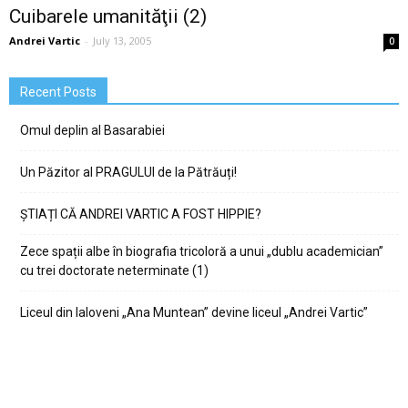
Cuibarele umanităţii (2)
Andrei Vartic
-
July 13, 2005
0
Recent Posts
Omul deplin al Basarabiei
Un Păzitor al PRAGULUI de la Pătrăuți!
ȘTIAȚI CĂ ANDREI VARTIC A FOST HIPPIE?
Zece spații albe în biografia tricoloră a unui „dublu academician”
cu trei doctorate neterminate (1)
Liceul din Ialoveni „Ana Muntean” devine liceul „Andrei Vartic”