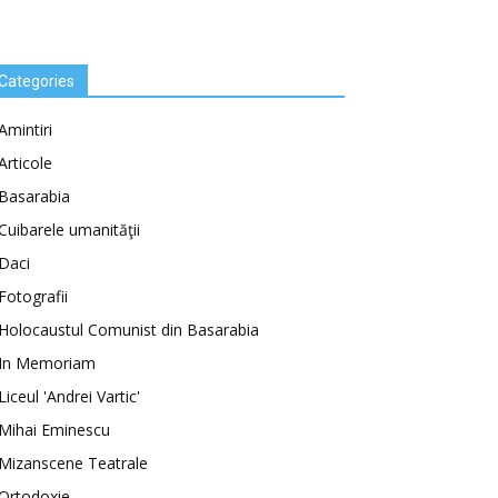
Categories
Amintiri
Articole
Basarabia
Cuibarele umanităţii
Daci
Fotografii
Holocaustul Comunist din Basarabia
In Memoriam
Liceul 'Andrei Vartic'
Mihai Eminescu
Mizanscene Teatrale
Ortodoxie