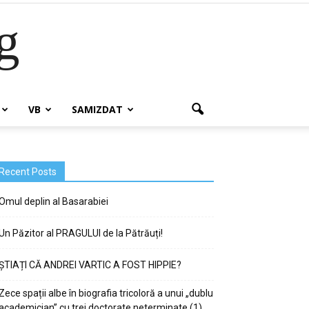
g
VB
SAMIZDAT
Recent Posts
Omul deplin al Basarabiei
Un Păzitor al PRAGULUI de la Pătrăuți!
ȘTIAȚI CĂ ANDREI VARTIC A FOST HIPPIE?
Zece spații albe în biografia tricoloră a unui „dublu
academician” cu trei doctorate neterminate (1)