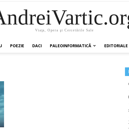
AndreiVartic.or
Viaţa, Opera şi Cercetările Sale
U
POEZIE
DACI
PALEOINFORMATICĂ
EDITORIALE