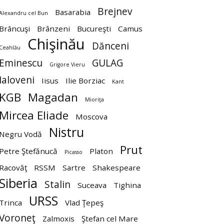
Brejnev
Basarabia
Alexandru cel Bun
Brâncuşi
Brânzeni
Bucureşti
Camus
Chişinău
Dănceni
Ceahlău
Eminescu
GULAG
Grigore Vieru
Ialoveni
Iisus
Ilie Borziac
Kant
KGB
Magadan
Mioriţa
Mircea Eliade
Moscova
Nistru
Negru Vodă
Prut
Petre Ştefănucă
Platon
Picasso
Racovăţ
RSSM
Sartre
Shakespeare
Siberia
Stalin
Suceava
Tighina
URSS
Trinca
Vlad Ţepeş
Voroneţ
Zalmoxis
Ştefan cel Mare