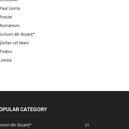
Paul Goma
Poezie
Românism
Scrisori din Bizanţ*
Ştefan cel Mare
Teatru
Unirea
OPULAR CATEGORY
risori din Bizanţ*
21