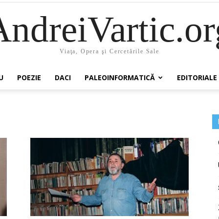
AndreiVartic.or
Viaţa, Opera şi Cercetările Sale
U
POEZIE
DACI
PALEOINFORMATICĂ
EDITORIALE