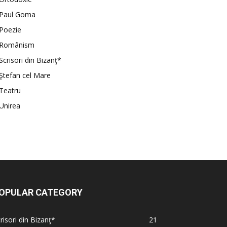
Paul Goma
Poezie
Românism
Scrisori din Bizanţ*
Ştefan cel Mare
Teatru
Unirea
OPULAR CATEGORY
risori din Bizanţ*
21