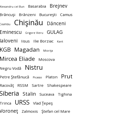
Brejnev
Basarabia
Alexandru cel Bun
Brâncuşi
Brânzeni
Bucureşti
Camus
Chişinău
Dănceni
Ceahlău
Eminescu
GULAG
Grigore Vieru
Ialoveni
Iisus
Ilie Borziac
Kant
KGB
Magadan
Mioriţa
Mircea Eliade
Moscova
Nistru
Negru Vodă
Prut
Petre Ştefănucă
Platon
Picasso
Racovăţ
RSSM
Sartre
Shakespeare
Siberia
Stalin
Suceava
Tighina
URSS
Trinca
Vlad Ţepeş
Voroneţ
Zalmoxis
Ştefan cel Mare