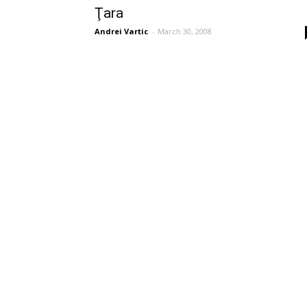
Ţara
Andrei Vartic
-
March 30, 2008