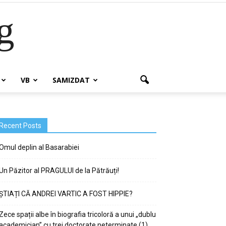
g
VB
SAMIZDAT
Recent Posts
Omul deplin al Basarabiei
Un Păzitor al PRAGULUI de la Pătrăuți!
ȘTIAȚI CĂ ANDREI VARTIC A FOST HIPPIE?
Zece spații albe în biografia tricoloră a unui „dublu
academician” cu trei doctorate neterminate (1)