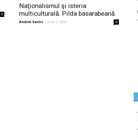
Naţionalismul şi isteria
multiculturală. Pilda basarabeană.
0
Andrei Vartic
-
June 1, 2006
0