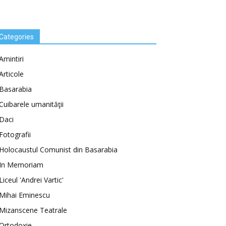
Categories
Amintiri
Articole
Basarabia
Cuibarele umanităţii
Daci
Fotografii
Holocaustul Comunist din Basarabia
In Memoriam
Liceul 'Andrei Vartic'
Mihai Eminescu
Mizanscene Teatrale
Ortodoxie