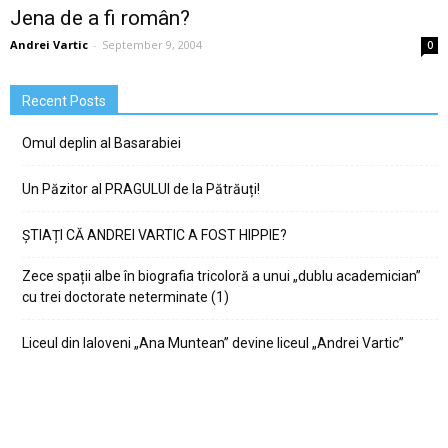
Jena de a fi român?
Andrei Vartic
-
September 9, 2004
0
Recent Posts
Omul deplin al Basarabiei
Un Păzitor al PRAGULUI de la Pătrăuți!
ȘTIAȚI CĂ ANDREI VARTIC A FOST HIPPIE?
Zece spații albe în biografia tricoloră a unui „dublu academician”
cu trei doctorate neterminate (1)
Liceul din Ialoveni „Ana Muntean” devine liceul „Andrei Vartic”