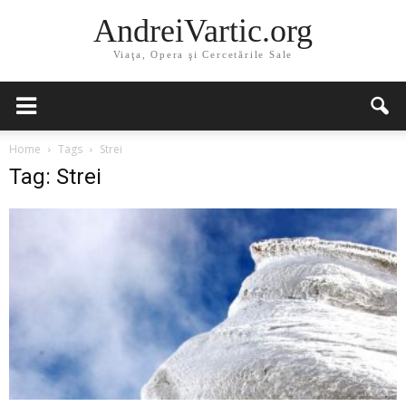
AndreiVartic.org
Viaţa, Opera şi Cercetările Sale
Home
Tags
Strei
Tag: Strei