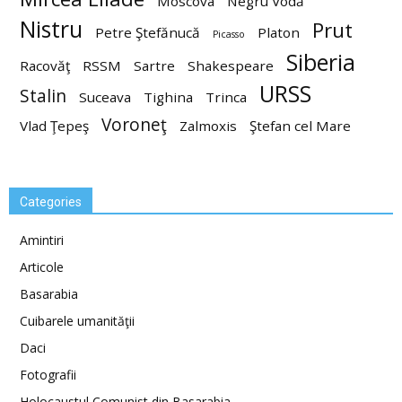
Moscova
Negru Vodă
Nistru
Prut
Petre Ştefănucă
Platon
Picasso
Siberia
Racovăţ
RSSM
Sartre
Shakespeare
URSS
Stalin
Suceava
Tighina
Trinca
Voroneţ
Vlad Ţepeş
Zalmoxis
Ştefan cel Mare
Categories
Amintiri
Articole
Basarabia
Cuibarele umanităţii
Daci
Fotografii
Holocaustul Comunist din Basarabia