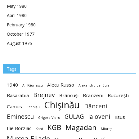
May 1980
April 1980
February 1980
October 1977
August 1976
Tags
1940
Alecu Russo
Al. Păunescu
Alexandru cel Bun
Brejnev
Basarabia
Brâncuşi
Brânzeni
Bucureşti
Chişinău
Dănceni
Camus
Ceahlău
Eminescu
GULAG
Ialoveni
Iisus
Grigore Vieru
KGB
Magadan
Ilie Borziac
Kant
Mioriţa
Mircea Eliade