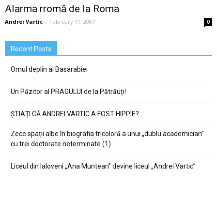
Alarma rromă de la Roma
Andrei Vartic
-
February 11, 2007
0
Recent Posts
Omul deplin al Basarabiei
Un Păzitor al PRAGULUI de la Pătrăuți!
ȘTIAȚI CĂ ANDREI VARTIC A FOST HIPPIE?
Zece spații albe în biografia tricoloră a unui „dublu academician”
cu trei doctorate neterminate (1)
Liceul din Ialoveni „Ana Muntean” devine liceul „Andrei Vartic”