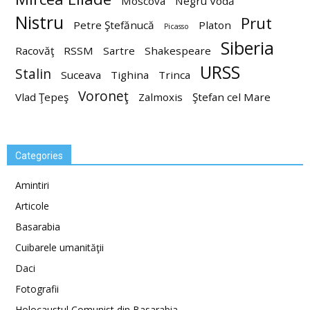
Moscova
Negru Vodă
Nistru
Prut
Petre Ştefănucă
Platon
Picasso
Siberia
Racovăţ
RSSM
Sartre
Shakespeare
URSS
Stalin
Suceava
Tighina
Trinca
Voroneţ
Vlad Ţepeş
Zalmoxis
Ştefan cel Mare
Categories
Amintiri
Articole
Basarabia
Cuibarele umanităţii
Daci
Fotografii
Holocaustul Comunist din Basarabia