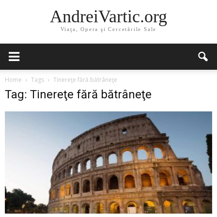
AndreiVartic.org
Viaţa, Opera şi Cercetările Sale
Home
Tags
Tinereţe fără bătrâneţe
Tag: Tinereţe fără bătrâneţe