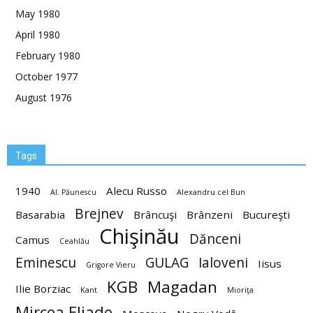
May 1980
April 1980
February 1980
October 1977
August 1976
Tags
1940
Alecu Russo
Al. Păunescu
Alexandru cel Bun
Brejnev
Basarabia
Brâncuşi
Brânzeni
Bucureşti
Chişinău
Dănceni
Camus
Ceahlău
Eminescu
GULAG
Ialoveni
Iisus
Grigore Vieru
KGB
Magadan
Ilie Borziac
Kant
Mioriţa
Mircea Eliade