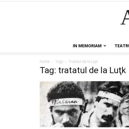
IN MEMORIAM
TEATR
Home
Tags
Tratatul de la Luţk
Tag: tratatul de la Luţk