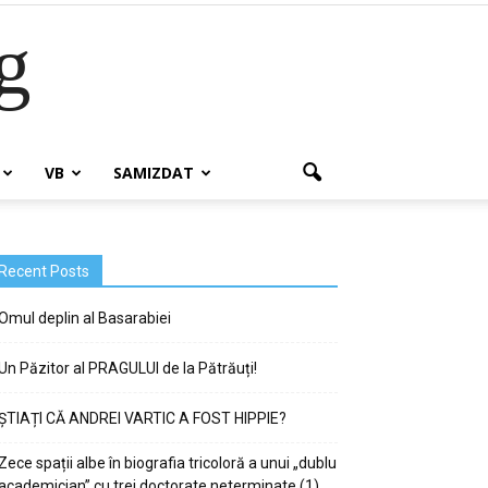
g
VB
SAMIZDAT
Recent Posts
Omul deplin al Basarabiei
Un Păzitor al PRAGULUI de la Pătrăuți!
ȘTIAȚI CĂ ANDREI VARTIC A FOST HIPPIE?
Zece spații albe în biografia tricoloră a unui „dublu
academician” cu trei doctorate neterminate (1)