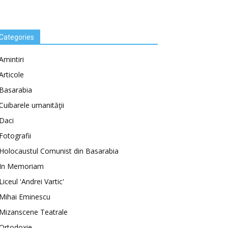
Categories
Amintiri
Articole
Basarabia
Cuibarele umanităţii
Daci
Fotografii
Holocaustul Comunist din Basarabia
In Memoriam
Liceul 'Andrei Vartic'
Mihai Eminescu
Mizanscene Teatrale
Ortodoxie