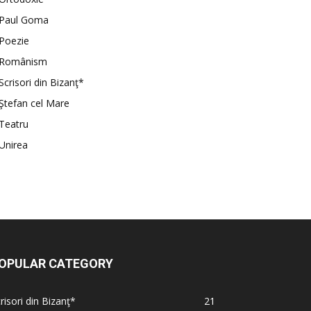
Paul Goma
Poezie
Românism
Scrisori din Bizanţ*
Ştefan cel Mare
Teatru
Unirea
OPULAR CATEGORY
risori din Bizanţ*
21