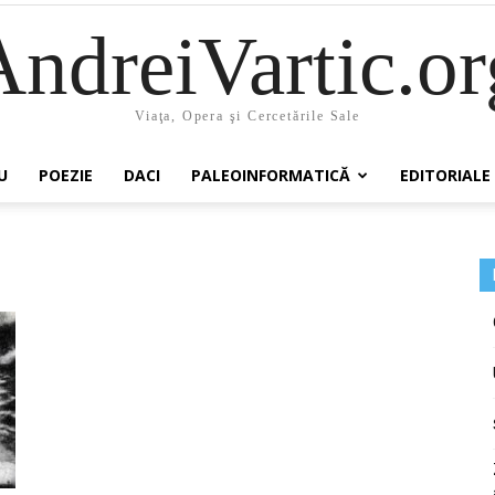
AndreiVartic.or
Viaţa, Opera şi Cercetările Sale
U
POEZIE
DACI
PALEOINFORMATICĂ
EDITORIALE