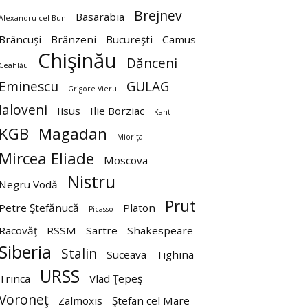
Brejnev
Basarabia
Alexandru cel Bun
Brâncuşi
Brânzeni
Bucureşti
Camus
Chişinău
Dănceni
Ceahlău
Eminescu
GULAG
Grigore Vieru
Ialoveni
Iisus
Ilie Borziac
Kant
KGB
Magadan
Mioriţa
Mircea Eliade
Moscova
Nistru
Negru Vodă
Prut
Petre Ştefănucă
Platon
Picasso
Racovăţ
RSSM
Sartre
Shakespeare
Siberia
Stalin
Suceava
Tighina
URSS
Trinca
Vlad Ţepeş
Voroneţ
Zalmoxis
Ştefan cel Mare