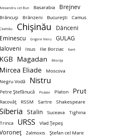
Brejnev
Basarabia
Alexandru cel Bun
Brâncuşi
Brânzeni
Bucureşti
Camus
Chişinău
Dănceni
Ceahlău
Eminescu
GULAG
Grigore Vieru
Ialoveni
Iisus
Ilie Borziac
Kant
KGB
Magadan
Mioriţa
Mircea Eliade
Moscova
Nistru
Negru Vodă
Prut
Petre Ştefănucă
Platon
Picasso
Racovăţ
RSSM
Sartre
Shakespeare
Siberia
Stalin
Suceava
Tighina
URSS
Trinca
Vlad Ţepeş
Voroneţ
Zalmoxis
Ştefan cel Mare