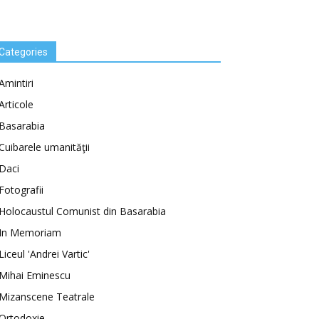
Categories
Amintiri
Articole
Basarabia
Cuibarele umanităţii
Daci
Fotografii
Holocaustul Comunist din Basarabia
In Memoriam
Liceul 'Andrei Vartic'
Mihai Eminescu
Mizanscene Teatrale
Ortodoxie