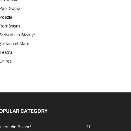
Paul Goma
Poezie
Românism
Scrisori din Bizanţ*
Ştefan cel Mare
Teatru
Unirea
OPULAR CATEGORY
risori din Bizanţ*
21