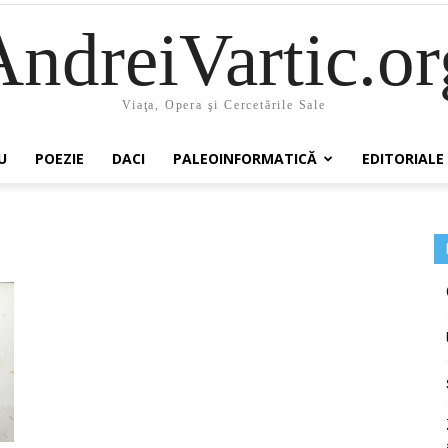
AndreiVartic.or
Viaţa, Opera şi Cercetările Sale
U
POEZIE
DACI
PALEOINFORMATICĂ
EDITORIALE