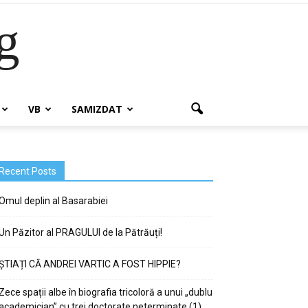
g
VB
SAMIZDAT
Recent Posts
Omul deplin al Basarabiei
Un Păzitor al PRAGULUI de la Pătrăuți!
ȘTIAȚI CĂ ANDREI VARTIC A FOST HIPPIE?
Zece spații albe în biografia tricoloră a unui „dublu
academician” cu trei doctorate neterminate (1)