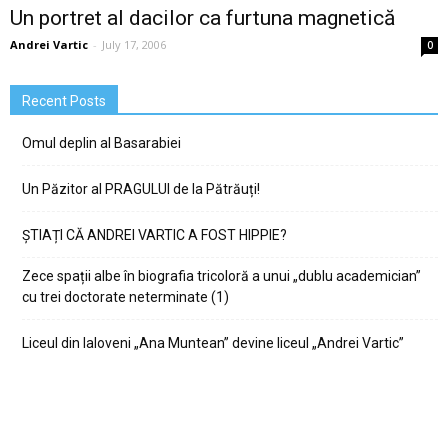
Un portret al dacilor ca furtuna magnetică
Andrei Vartic
-
July 17, 2006
0
Recent Posts
Omul deplin al Basarabiei
Un Păzitor al PRAGULUI de la Pătrăuți!
ȘTIAȚI CĂ ANDREI VARTIC A FOST HIPPIE?
Zece spații albe în biografia tricoloră a unui „dublu academician”
cu trei doctorate neterminate (1)
Liceul din Ialoveni „Ana Muntean” devine liceul „Andrei Vartic”