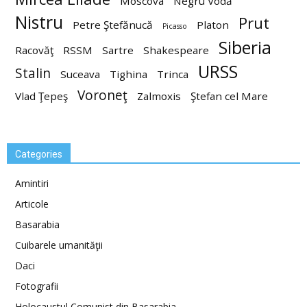
Moscova
Negru Vodă
Nistru
Prut
Petre Ştefănucă
Platon
Picasso
Siberia
Racovăţ
RSSM
Sartre
Shakespeare
URSS
Stalin
Suceava
Tighina
Trinca
Voroneţ
Vlad Ţepeş
Zalmoxis
Ştefan cel Mare
Categories
Amintiri
Articole
Basarabia
Cuibarele umanităţii
Daci
Fotografii
Holocaustul Comunist din Basarabia