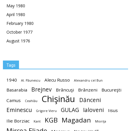
May 1980
April 1980
February 1980
October 1977
August 1976
Tags
1940
Alecu Russo
Al. Păunescu
Alexandru cel Bun
Brejnev
Basarabia
Brâncuşi
Brânzeni
Bucureşti
Chişinău
Dănceni
Camus
Ceahlău
Eminescu
GULAG
Ialoveni
Iisus
Grigore Vieru
KGB
Magadan
Ilie Borziac
Kant
Mioriţa
Mircea Eliade