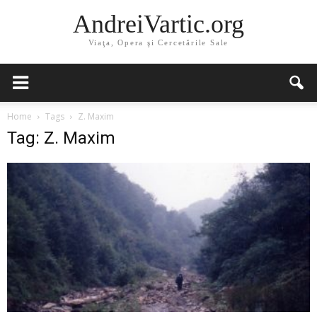
AndreiVartic.org
Viaţa, Opera şi Cercetările Sale
Home
Tags
Z. Maxim
Tag: Z. Maxim