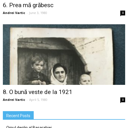
6. Prea mă grăbesc
Andrei Vartic
-
June 3, 1980
0
8. O bună veste de la 1921
Andrei Vartic
-
April 5, 1980
0
Recent Posts
Omul deplin al Basarabiei