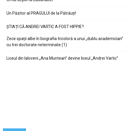
Un Păzitor al PRAGULUI de la Pătrăuți!
ȘTIAȚI CĂ ANDREI VARTIC A FOST HIPPIE?
Zece spații albe în biografia tricoloră a unui „dublu academician”
cu trei doctorate neterminate (1)
Liceul din Ialoveni „Ana Muntean” devine liceul „Andrei Vartic”