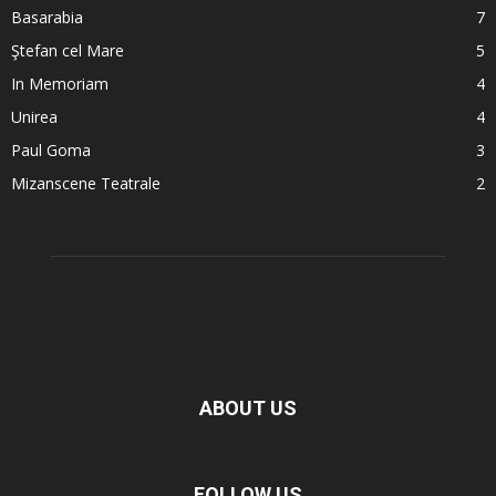
Basarabia
7
Ştefan cel Mare
5
In Memoriam
4
Unirea
4
Paul Goma
3
Mizanscene Teatrale
2
ABOUT US
FOLLOW US