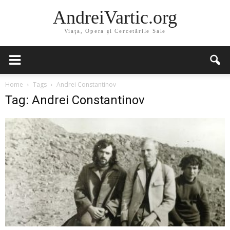
AndreiVartic.org
Viaţa, Opera şi Cercetările Sale
Home
Tags
Andrei Constantinov
Tag: Andrei Constantinov