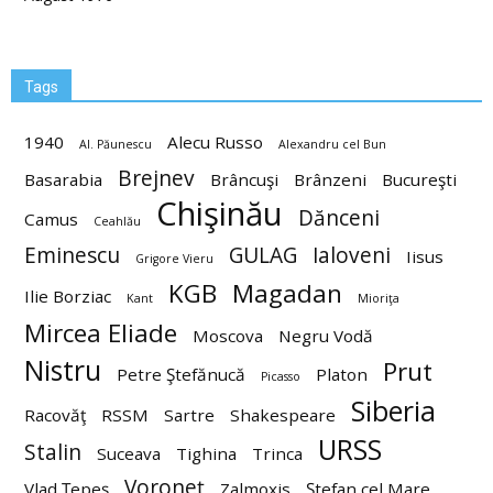
Tags
1940
Alecu Russo
Al. Păunescu
Alexandru cel Bun
Brejnev
Basarabia
Brâncuşi
Brânzeni
Bucureşti
Chişinău
Dănceni
Camus
Ceahlău
Eminescu
GULAG
Ialoveni
Iisus
Grigore Vieru
KGB
Magadan
Ilie Borziac
Kant
Mioriţa
Mircea Eliade
Moscova
Negru Vodă
Nistru
Prut
Petre Ştefănucă
Platon
Picasso
Siberia
Racovăţ
RSSM
Sartre
Shakespeare
URSS
Stalin
Suceava
Tighina
Trinca
Voroneţ
Vlad Ţepeş
Zalmoxis
Ştefan cel Mare