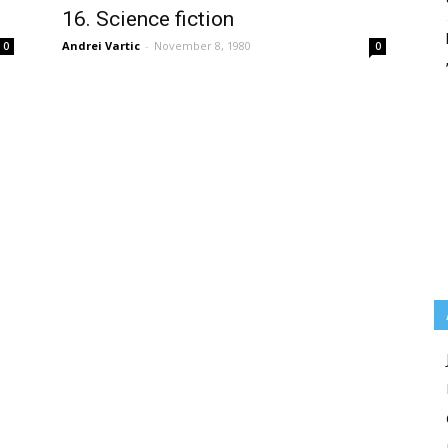
16. Science fiction
Andrei Vartic
-
November 8, 1980
0
0