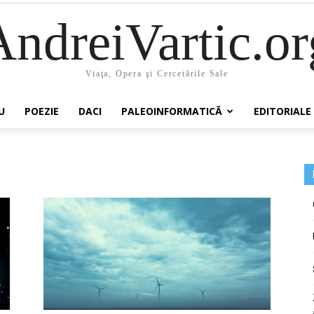
AndreiVartic.or
Viaţa, Opera şi Cercetările Sale
U
POEZIE
DACI
PALEOINFORMATICĂ
EDITORIALE