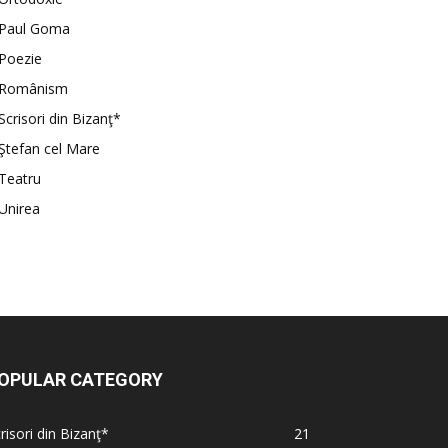
Paul Goma
Poezie
Românism
Scrisori din Bizanţ*
Ştefan cel Mare
Teatru
Unirea
OPULAR CATEGORY
risori din Bizanţ*
21