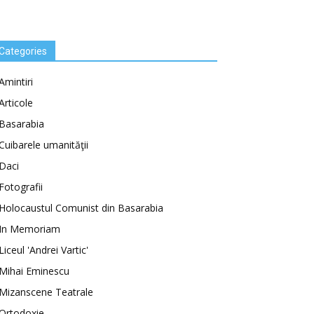
Categories
Amintiri
Articole
Basarabia
Cuibarele umanităţii
Daci
Fotografii
Holocaustul Comunist din Basarabia
In Memoriam
Liceul 'Andrei Vartic'
Mihai Eminescu
Mizanscene Teatrale
Ortodoxie