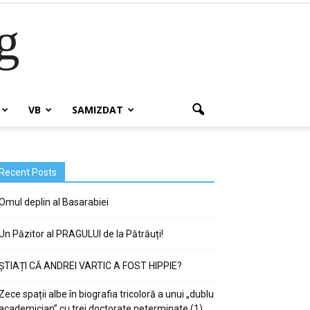
g
VB
SAMIZDAT
Recent Posts
Omul deplin al Basarabiei
Un Păzitor al PRAGULUI de la Pătrăuți!
ȘTIAȚI CĂ ANDREI VARTIC A FOST HIPPIE?
Zece spații albe în biografia tricoloră a unui „dublu
academician” cu trei doctorate neterminate (1)