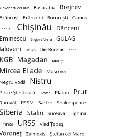
Brejnev
Basarabia
Alexandru cel Bun
Brâncuşi
Brânzeni
Bucureşti
Camus
Chişinău
Dănceni
Ceahlău
Eminescu
GULAG
Grigore Vieru
Ialoveni
Iisus
Ilie Borziac
Kant
KGB
Magadan
Mioriţa
Mircea Eliade
Moscova
Nistru
Negru Vodă
Prut
Petre Ştefănucă
Platon
Picasso
Racovăţ
RSSM
Sartre
Shakespeare
Siberia
Stalin
Suceava
Tighina
URSS
Trinca
Vlad Ţepeş
Voroneţ
Zalmoxis
Ştefan cel Mare