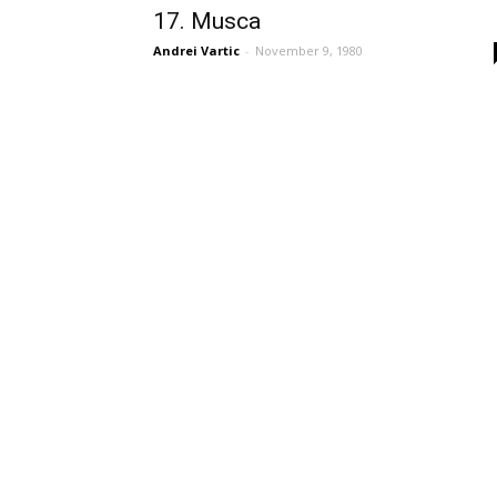
17. Musca
Andrei Vartic
-
November 9, 1980