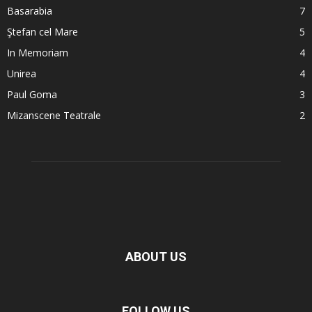
Basarabia
7
Ştefan cel Mare
5
In Memoriam
4
Unirea
4
Paul Goma
3
Mizanscene Teatrale
2
ABOUT US
FOLLOW US