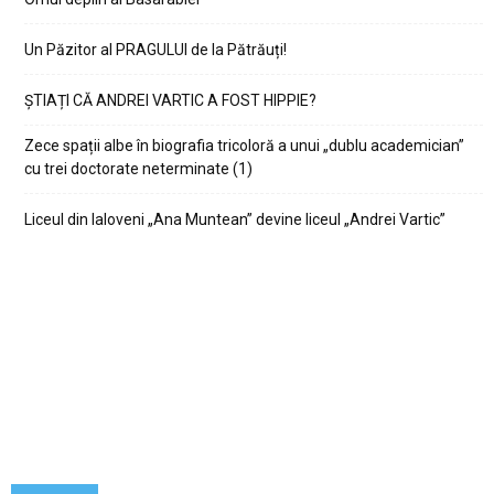
Un Păzitor al PRAGULUI de la Pătrăuți!
ȘTIAȚI CĂ ANDREI VARTIC A FOST HIPPIE?
Zece spații albe în biografia tricoloră a unui „dublu academician”
cu trei doctorate neterminate (1)
Liceul din Ialoveni „Ana Muntean” devine liceul „Andrei Vartic”