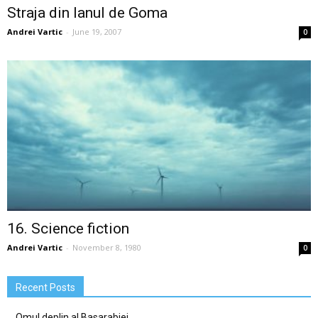
Straja din lanul de Goma
Andrei Vartic
-
June 19, 2007
0
16. Science fiction
Andrei Vartic
-
November 8, 1980
0
Recent Posts
Omul deplin al Basarabiei