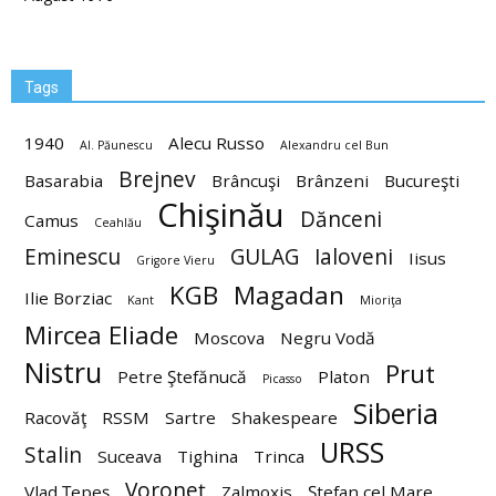
Tags
1940
Alecu Russo
Al. Păunescu
Alexandru cel Bun
Brejnev
Basarabia
Brâncuşi
Brânzeni
Bucureşti
Chişinău
Dănceni
Camus
Ceahlău
Eminescu
GULAG
Ialoveni
Iisus
Grigore Vieru
KGB
Magadan
Ilie Borziac
Kant
Mioriţa
Mircea Eliade
Moscova
Negru Vodă
Nistru
Prut
Petre Ştefănucă
Platon
Picasso
Siberia
Racovăţ
RSSM
Sartre
Shakespeare
URSS
Stalin
Suceava
Tighina
Trinca
Voroneţ
Vlad Ţepeş
Zalmoxis
Ştefan cel Mare