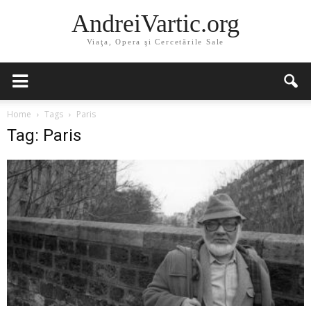
AndreiVartic.org
Viaţa, Opera şi Cercetările Sale
Home
Tags
Paris
Tag: Paris