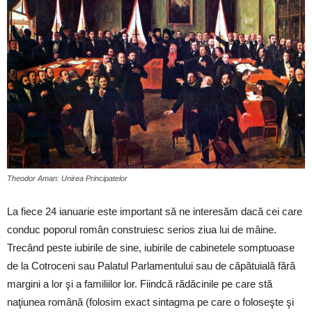
Theodor Aman: Unirea Principatelor
La fiece 24 ianuarie este important să ne interesăm dacă cei care
conduc poporul român construiesc serios ziua lui de mâine.
Trecând peste iubirile de sine, iubirile de cabinetele somptuoase
de la Cotroceni sau Palatul Parlamentului sau de căpătuială fără
margini a lor şi a familiilor lor. Fiindcă rădăcinile pe care stă
naţiunea română (folosim exact sintagma pe care o foloseşte şi