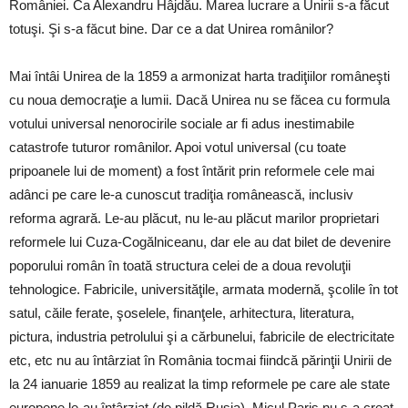
României. Ca Alexandru Hâjdău. Marea lucrare a Unirii s-a făcut
totuşi. Şi s-a făcut bine. Dar ce a dat Unirea românilor?
Mai întâi Unirea de la 1859 a armonizat harta tradiţiilor româneşti
cu noua democraţie a lumii. Dacă Unirea nu se făcea cu formula
votului universal nenorocirile sociale ar fi adus inestimabile
catastrofe tuturor românilor. Apoi votul universal (cu toate
pripoanele lui de moment) a fost întărit prin reformele cele mai
adânci pe care le-a cunoscut tradiţia românească, inclusiv
reforma agrară. Le-au plăcut, nu le-au plăcut marilor proprietari
reformele lui Cuza-Cogălniceanu, dar ele au dat bilet de devenire
poporului român în toată structura celei de a doua revoluţii
tehnologice. Fabricile, universităţile, armata modernă, şcolile în tot
satul, căile ferate, şoselele, finanţele, arhitectura, literatura,
pictura, industria petrolului şi a cărbunelui, fabricile de electricitate
etc, etc nu au întârziat în România tocmai fiindcă părinţii Unirii de
la 24 ianuarie 1859 au realizat la timp reformele pe care ale state
europene le-au întârziat (de pildă Rusia). Micul Paris nu s-a creat