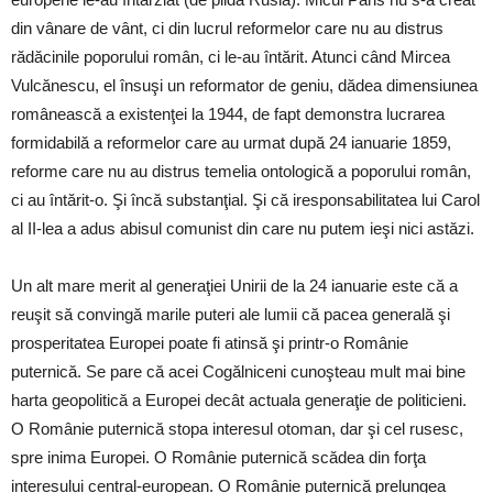
din vânare de vânt, ci din lucrul reformelor care nu au distrus
rădăcinile poporului român, ci le-au întărit. Atunci când Mircea
Vulcănescu, el însuşi un reformator de geniu, dădea dimensiunea
românească a existenţei la 1944, de fapt demonstra lucrarea
formidabilă a reformelor care au urmat după 24 ianuarie 1859,
reforme care nu au distrus temelia ontologică a poporului român,
ci au întărit-o. Şi încă substanţial. Şi că iresponsabilitatea lui Carol
al II-lea a adus abisul comunist din care nu putem ieşi nici astăzi.
Un alt mare merit al generaţiei Unirii de la 24 ianuarie este că a
reuşit să convingă marile puteri ale lumii că pacea generală şi
prosperitatea Europei poate fi atinsă şi printr-o Românie
puternică. Se pare că acei Cogălniceni cunoşteau mult mai bine
harta geopolitică a Europei decât actuala generaţie de politicieni.
O Românie puternică stopa interesul otoman, dar şi cel rusesc,
spre inima Europei. O Românie puternică scădea din forţa
interesului central-european. O Românie puternică prelungea