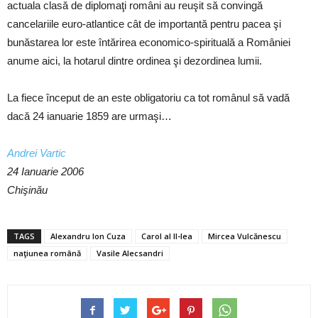
actuala clasă de diplomaţi români au reuşit să convingă
cancelariile euro-atlantice cât de importantă pentru pacea şi
bunăstarea lor este întărirea economico-spirituală a României
anume aici, la hotarul dintre ordinea şi dezordinea lumii.
La fiece început de an este obligatoriu ca tot românul să vadă
dacă 24 ianuarie 1859 are urmaşi…
Andrei Vartic
24 Ianuarie 2006
Chişinău
TAGS
Alexandru Ion Cuza
Carol al II-lea
Mircea Vulcănescu
naţiunea română
Vasile Alecsandri