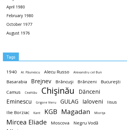
April 1980
February 1980
October 1977
August 1976
Tags
1940
Alecu Russo
Al. Păunescu
Alexandru cel Bun
Brejnev
Basarabia
Brâncuşi
Brânzeni
Bucureşti
Chişinău
Dănceni
Camus
Ceahlău
Eminescu
GULAG
Ialoveni
Iisus
Grigore Vieru
KGB
Magadan
Ilie Borziac
Kant
Mioriţa
Mircea Eliade
Moscova
Negru Vodă