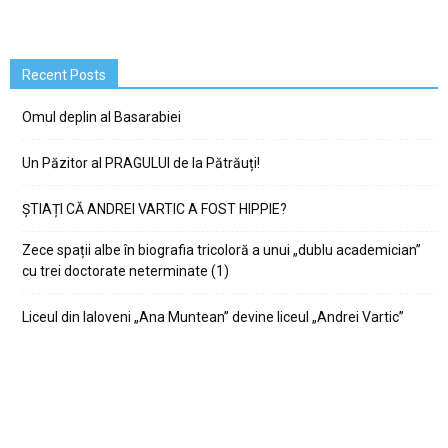
Recent Posts
Omul deplin al Basarabiei
Un Păzitor al PRAGULUI de la Pătrăuți!
ȘTIAȚI CĂ ANDREI VARTIC A FOST HIPPIE?
Zece spații albe în biografia tricoloră a unui „dublu academician”
cu trei doctorate neterminate (1)
Liceul din Ialoveni „Ana Muntean” devine liceul „Andrei Vartic”