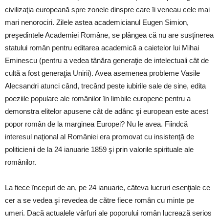
civilizaţia europeană spre zonele dinspre care îi veneau cele mai
mari nenorociri. Zilele astea academicianul Eugen Simion,
preşedintele Academiei Române, se plângea că nu are susţinerea
statului român pentru editarea academică a caietelor lui Mihai
Eminescu (pentru a vedea tânăra generaţie de intelectuali cât de
cultă a fost generaţia Unirii). Avea asemenea probleme Vasile
Alecsandri atunci când, trecând peste iubirile sale de sine, edita
poeziile populare ale românilor în limbile europene pentru a
demonstra elitelor apusene cât de adânc şi european este acest
popor român de la marginea Europei? Nu le avea. Fiindcă
interesul naţional al României era promovat cu insistenţă de
politicienii de la 24 ianuarie 1859 şi prin valorile spirituale ale
românilor.
La fiece început de an, pe 24 ianuarie, câteva lucruri esenţiale ce
cer a se vedea şi revedea de către fiece român cu minte pe
umeri. Dacă actualele vârfuri ale poporului român lucrează serios