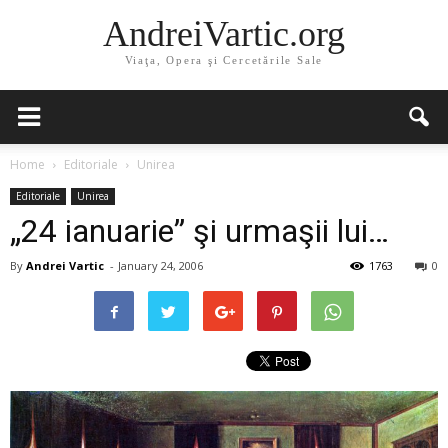
AndreiVartic.org
Viaţa, Opera şi Cercetările Sale
Home
Editoriale
Unirea
Editoriale
Unirea
„24 ianuarie” şi urmaşii lui…
By
Andrei Vartic
-
January 24, 2006
1763
0