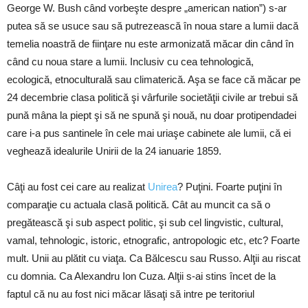
George W. Bush când vorbeşte despre „american nation”) s-ar
putea să se usuce sau să putrezească în noua stare a lumii dacă
temelia noastră de fiinţare nu este armonizată măcar din când în
când cu noua stare a lumii. Inclusiv cu cea tehnologică,
ecologică, etnoculturală sau climaterică. Aşa se face că măcar pe
24 decembrie clasa politică şi vârfurile societăţii civile ar trebui să
pună mâna la piept şi să ne spună şi nouă, nu doar protipendadei
care i-a pus santinele în cele mai uriaşe cabinete ale lumii, că ei
veghează idealurile Unirii de la 24 ianuarie 1859.
Câţi au fost cei care au realizat
Unirea
? Puţini. Foarte puţini în
comparaţie cu actuala clasă politică. Cât au muncit ca să o
pregătească şi sub aspect politic, şi sub cel lingvistic, cultural,
vamal, tehnologic, istoric, etnografic, antropologic etc, etc? Foarte
mult. Unii au plătit cu viaţa. Ca Bălcescu sau Russo. Alţii au riscat
cu domnia. Ca Alexandru Ion Cuza. Alţii s-ai stins încet de la
faptul că nu au fost nici măcar lăsaţi să intre pe teritoriul