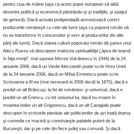
pentru ziua de mâine (aşa ca acest popor european să aibă
devenire politică şi economică păstrându-şi şi tradiţiile, şi spaţiul
de geneză). Dacă actuala protipendadă armonizează corect
producerile româneşti cu cele ale lumii (aşa ca poporul român să
nu se transforme în consumator şi serv al producerilor din alte
părţi ale lumii). Dacă starea culturii poporului român dă şanse unui
Alecu Russo să descopere matricea spiritualităţii („lipsa de teamă
în faţa morţii”, mai spunea Mircea Vulcănescu în 1944) de la 24
ianuarie 2006, dacă un Vasile Alecsandri poate scrie Hora Unirii
de la 24 ianuarie 2006, dacă un Mihai Eminescu poate scrie
Scrisoarea a III-ea (mai necesară la 2006 decât la 1875), dacă e
posibil un alt Brâncuşi, la fel de românesc şi universal, dacă e
posibil un alt Enescu, cu tot unisonul lui, dacă nu moare în
moartea boilor un alt Grigorescu, dacă un alt Caragiale poate
descoperi în scrisorile pierdute ale politicienilor de azi toată drama
şi comedia ce macină şi construieşte palatele puterii de la
Bucureşti, dar şi pe cele din fiece judeţ sau comună. Şi dacă