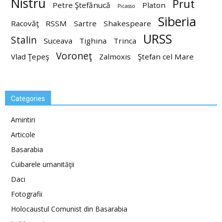
Nistru
Prut
Petre Ştefănucă
Platon
Picasso
Siberia
Racovăţ
RSSM
Sartre
Shakespeare
URSS
Stalin
Suceava
Tighina
Trinca
Voroneţ
Vlad Ţepeş
Zalmoxis
Ştefan cel Mare
Categories
Amintiri
Articole
Basarabia
Cuibarele umanităţii
Daci
Fotografii
Holocaustul Comunist din Basarabia