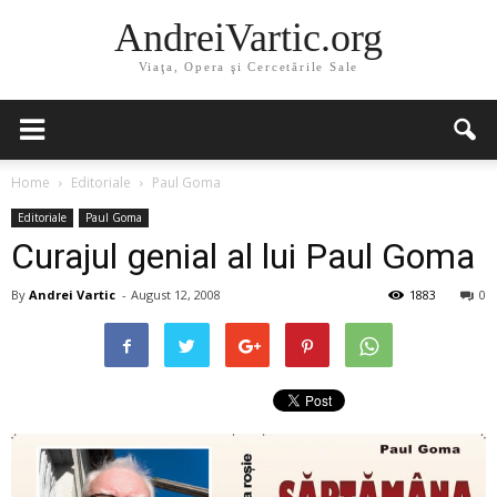
AndreiVartic.org
Viaţa, Opera şi Cercetările Sale
Home
Editoriale
Paul Goma
Editoriale
Paul Goma
Curajul genial al lui Paul Goma
By
Andrei Vartic
-
August 12, 2008
1883
0