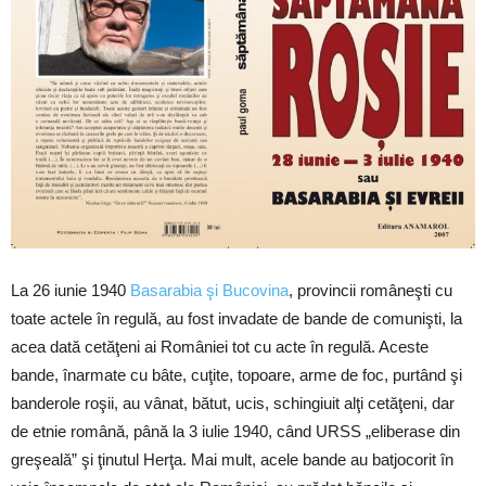
La 26 iunie 1940
Basarabia şi Bucovina
, provincii româneşti cu
toate actele în regulă, au fost invadate de bande de comunişti, la
acea dată cetăţeni ai României tot cu acte în regulă. Aceste
bande, înarmate cu bâte, cuţite, topoare, arme de foc, purtând şi
banderole roşii, au vânat, bătut, ucis, schingiuit alţi cetăţeni, dar
de etnie română, până la 3 iulie 1940, când URSS „eliberase din
greşeală” şi ţinutul Herţa. Mai mult, acele bande au batjocorit în