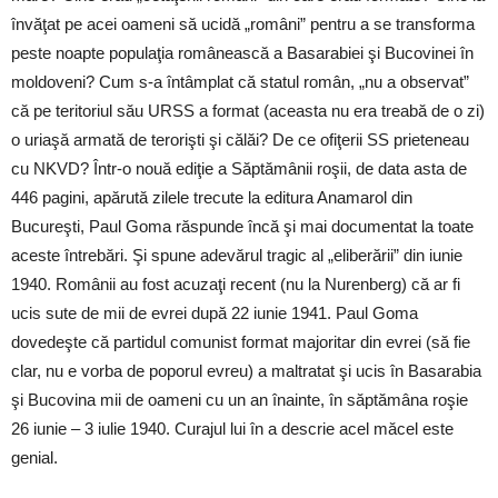
învăţat pe acei oameni să ucidă „români” pentru a se transforma
peste noapte populaţia românească a Basarabiei şi Bucovinei în
moldoveni? Cum s-a întâmplat că statul român, „nu a observat”
că pe teritoriul său URSS a format (aceasta nu era treabă de o zi)
o uriaşă armată de terorişti şi călăi? De ce ofiţerii SS prieteneau
cu NKVD? Într-o nouă ediţie a Săptămânii roşii, de data asta de
446 pagini, apărută zilele trecute la editura Anamarol din
Bucureşti, Paul Goma răspunde încă şi mai documentat la toate
aceste întrebări. Şi spune adevărul tragic al „eliberării” din iunie
1940. Românii au fost acuzaţi recent (nu la Nurenberg) că ar fi
ucis sute de mii de evrei după 22 iunie 1941. Paul Goma
dovedeşte că partidul comunist format majoritar din evrei (să fie
clar, nu e vorba de poporul evreu) a maltratat şi ucis în Basarabia
şi Bucovina mii de oameni cu un an înainte, în săptămâna roşie
26 iunie – 3 iulie 1940. Curajul lui în a descrie acel măcel este
genial.