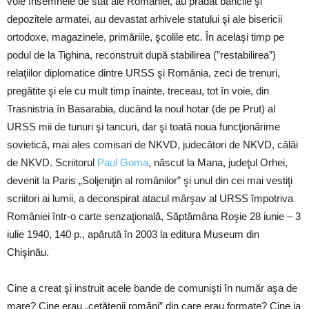
voie însemnele de stat ale României, au prădat băncile şi
depozitele armatei, au devastat arhivele statului şi ale bisericii
ortodoxe, magazinele, primăriile, şcolile etc. În acelaşi timp pe
podul de la Tighina, reconstruit după stabilirea (”restabilirea”)
relaţiilor diplomatice dintre URSS şi România, zeci de trenuri,
pregătite şi ele cu mult timp înainte, treceau, tot în voie, din
Trasnistria în Basarabia, ducând la noul hotar (de pe Prut) al
URSS mii de tunuri şi tancuri, dar şi toată noua funcţionărime
sovietică, mai ales comisari de NKVD, judecători de NKVD, călăi
de NKVD. Scriitorul
Paul Goma
, născut la Mana, judeţul Orhei,
devenit la Paris „Soljeniţin al românilor” şi unul din cei mai vestiţi
scriitori ai lumii, a deconspirat atacul mârşav al URSS împotriva
României într-o carte senzaţională, Săptămâna Roşie 28 iunie – 3
iulie 1940, 140 p., apărută în 2003 la editura Museum din
Chişinău.
Cine a creat şi instruit acele bande de comunişti în număr aşa de
mare? Cine erau „cetăţenii români” din care erau formate? Cine ia