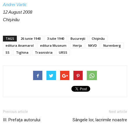
Andrei Vartic
12 August 2008
Chişinău
TAGS
26 iunie 1940
3 iulie 1940
Bucureşti
Chişinău
editura Anamarol
editura Museum
Herţa
NKVD
Nurenberg
SS
Tighina
Trasnistria
URSS
Previous article
Next article
III. Prefaţa autorului
Sângele lor, lacrimile noastre