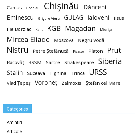
Chişinău
Dănceni
Camus
Ceahlău
Eminescu
GULAG
Ialoveni
Iisus
Grigore Vieru
KGB
Magadan
Ilie Borziac
Kant
Mioriţa
Mircea Eliade
Moscova
Negru Vodă
Nistru
Prut
Petre Ştefănucă
Platon
Picasso
Siberia
Racovăţ
RSSM
Sartre
Shakespeare
URSS
Stalin
Suceava
Tighina
Trinca
Voroneţ
Vlad Ţepeş
Zalmoxis
Ştefan cel Mare
Categories
Amintiri
Articole