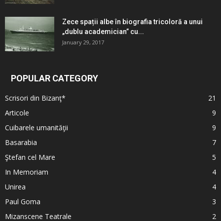
Zece spații albe în biografia tricoloră a unui
„dublu academician” cu...
January 29, 2017
POPULAR CATEGORY
Scrisori din Bizanţ*
21
Articole
9
Cuibarele umanităţii
9
Basarabia
7
Ştefan cel Mare
5
In Memoriam
4
Unirea
4
Paul Goma
3
Mizanscene Teatrale
2