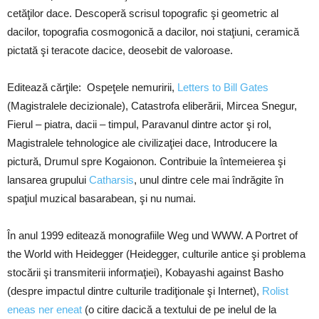
cetăţilor dace. Descoperă scrisul topografic şi geometric al
dacilor, topografia cosmogonică a dacilor, noi staţiuni, ceramică
pictată şi teracote dacice, deosebit de valoroase.
Editează cărţile: Ospeţele nemuririi,
Letters to Bill Gates
(Magistralele decizionale), Catastrofa eliberării, Mircea Snegur,
Fierul – piatra, dacii – timpul, Paravanul dintre actor şi rol,
Magistralele tehnologice ale civilizaţiei dace, Introducere la
pictură, Drumul spre Kogaionon. Contribuie la întemeierea şi
lansarea grupului
Catharsis
, unul dintre cele mai îndrăgite în
spaţiul muzical basarabean, şi nu numai.
În anul 1999 editează monografiile Weg und WWW. A Portret of
the World with Heidegger (Heidegger, culturile antice şi problema
stocării şi transmiterii informaţiei), Kobayashi against Basho
(despre impactul dintre culturile tradiţionale şi Internet),
Rolist
eneas ner eneat
(o citire dacică a textului de pe inelul de la