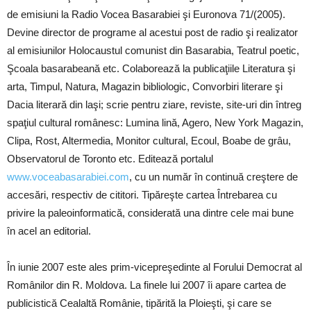
de emisiuni la Radio Vocea Basarabiei şi Euronova 71/(2005).
Devine director de programe al acestui post de radio şi realizator
al emisiunilor Holocaustul comunist din Basarabia, Teatrul poetic,
Şcoala basarabeană etc. Colaborează la publicaţiile Literatura şi
arta, Timpul, Natura, Magazin bibliologic, Convorbiri literare şi
Dacia literară din laşi; scrie pentru ziare, reviste, site-uri din întreg
spaţiul cultural românesc: Lumina lină, Agero, New York Magazin,
Clipa, Rost, Altermedia, Monitor cultural, Ecoul, Boabe de grâu,
Observatorul de Toronto etc. Editează portalul
www.voceabasarabiei.com
, cu un număr în continuă creştere de
accesări, respectiv de cititori. Tipăreşte cartea Întrebarea cu
privire la paleoinformatică, considerată una dintre cele mai bune
în acel an editorial.
În iunie 2007 este ales prim-vicepreşedinte al Forului Democrat al
Românilor din R. Moldova. La finele lui 2007 îi apare cartea de
publicistică Cealaltă Românie, tipărită la Ploieşti, şi care se