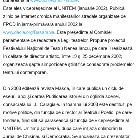
dunăreană la
www.ournet.md/~studie
.
Este ales vicepreşedinte al UNITEM (ianuarie 2002). Publică
zilnic pe Internet cronica manifestărilor stradale organizate de
FPCD în iarna-primăvara anului 2002 la
www.dacia.org/Basarabia
. Este preşedinte al Comisiei
parlamentare de redactare a Legii teatrelor. Propune proiectul
Festivalului Naţional de Teatru Nenea Iancu, pe care îl realizează,
în calitate de director artistic, între 19 şi 25 decembrie 2002;
organizează şapte simpozioane ştiinţifice consacrate problemelor
teatrului contemporan.
Din 2003 editează revista Masca, în care publică un ciclu de
eseuri, apoi şi cartea Purificarea istoriei din oglinda scenei,
consacrată lui I.L. Caragiale. În toamna lui 2003 este destituit, pe
motive politice, din funcţia de director al Teatrului Poetic, pe care-l
fondase, fiind silit să părăsească şi funcţia de vicepreşedinte al
UNITEM. Un timp şomează, după care iniţiază colaborări la
Jurnal de Chişinău şi Democraţia. Se angajează ca prezentator