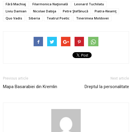
Fără Machiaj
Filarmonica Naţională
Leonard Tuchilatu
Liviu Damian
Nicolae Dabija
Petre Ştefănucă
Piatra-Neamţ
Quo Vadis
Siberia
Teatrul Poetic
Tinerimea Moldovei
Previous article
Next article
Mapa Basarabiei din Kremlin
Dreptul la personalitate