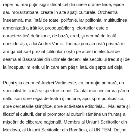
reper nu mai puţin sigur decât cel din unele drame lirice, epice
sau moralizatoare, create în alte spaţii culturale. Orchestră
înseamnă, mai întâi de toate, polifonie, iar polifonia, multitudinea
armonizată a trăirilor, preocupărilor şi eforturilor este o
caracteristică defînitorie, de bază, cred, şi demnă de toată
consideraţia, a lui Andrei Vartic. Tocmai prin această prismă m-
am gândit să-l prezint cititorilor noştri pe acest intelectual de
seamă al Basarabiei din ultimele decenii ale secolului trecut şi de
la începutul mileniului în care am păşit, iată, de şapte ani deja.
Puţini ştiu acum că Andrei Vartic este, ca formaţie primară, un
specialist în fizică şi spectroscopie. Cu atât mai uimitor va părea
saltul său spre regia de teatru şi actorie, apoi spre publicistică,
spre cercetările ştiinţifice, spre activitatea editorială… Mai este şi
filozof al culturii, dar şi promotor al culturii; rămâne un fruntaş al
mişcării de eliberare naţională. Membru al Uniunii Scriitorilor din
Moldova, al Uniunii Scriitorilor din România, al UNITEM. Deţine