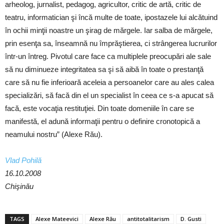
arheolog, jurnalist, pedagog, agricultor, critic de artă, critic de
teatru, informatician şi încă multe de toate, ipostazele lui alcătuind
în ochii minţii noastre un şirag de mărgele. Iar salba de mărgele,
prin esenţa sa, înseamnă nu împrăştierea, ci strângerea lucrurilor
într-un întreg. Pivotul care face ca multiplele preocupări ale sale
să nu diminueze integritatea sa şi să aibă în toate o prestanţă
care să nu fie inferioară aceleia a persoanelor care au ales calea
specializări, să facă din el un specialist în ceea ce s-a apucat să
facă, este vocaţia restituţiei. Din toate domeniile în care se
manifestă, el adună informaţii pentru o definire cronotopică a
neamului nostru” (Alexe Rău).
Vlad Pohilă
16.10.2008
Chişinău
TAGS
Alexe Mateevici
Alexe Rău
antitotalitarism
D. Gusti