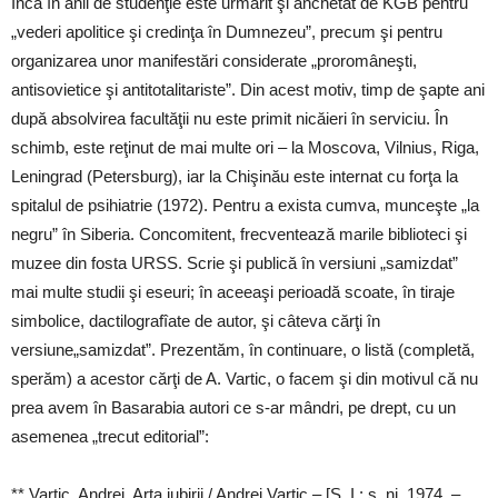
Încă în anii de studenţie este urmărit şi anchetat de KGB pentru
„vederi apolitice şi credinţa în Dumnezeu”, precum şi pentru
organizarea unor manifestări considerate „proromâneşti,
antisovietice şi antitotalitariste”. Din acest motiv, timp de şapte ani
după absolvirea facultăţii nu este primit nicăieri în serviciu. În
schimb, este reţinut de mai multe ori – la Moscova, Vilnius, Riga,
Leningrad (Petersburg), iar la Chişinău este internat cu forţa la
spitalul de psihiatrie (1972). Pentru a exista cumva, munceşte „la
negru” în Siberia. Concomitent, frecventează marile biblioteci şi
muzee din fosta URSS. Scrie şi publică în versiuni „samizdat”
mai multe studii şi eseuri; în aceeaşi perioadă scoate, în tiraje
simbolice, dactilografîate de autor, şi câteva cărţi în
versiune„samizdat”. Prezentăm, în continuare, o listă (completă,
sperăm) a acestor cărţi de A. Vartic, o facem şi din motivul că nu
prea avem în Basarabia autori ce s-ar mândri, pe drept, cu un
asemenea „trecut editorial”:
** Vartic, Andrei. Arta iubirii / Andrei Vartic – [S. I.: s. nj, 1974. –