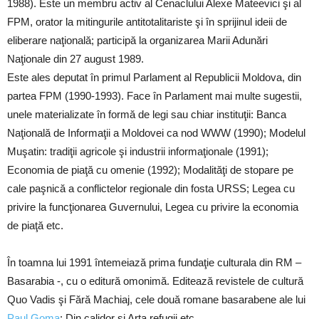
1988). Este un membru activ al Cenaclului Alexe Mateevici şi al
FPM, orator la mitingurile antitotalitariste şi în sprijinul ideii de
eliberare naţională; participă la organizarea Marii Adunări
Naţionale din 27 august 1989.
Este ales deputat în primul Parlament al Republicii Moldova, din
partea FPM (1990-1993). Face în Parlament mai multe sugestii,
unele materializate în formă de legi sau chiar instituţii: Banca
Naţională de Informaţii a Moldovei ca nod WWW (1990); Modelul
Muşatin: tradiţii agricole şi industrii informaţionale (1991);
Economia de piaţă cu omenie (1992); Modalităţi de stopare pe
cale paşnică a conflictelor regionale din fosta URSS; Legea cu
privire la funcţionarea Guvernului, Legea cu privire la economia
de piaţă etc.
În toamna lui 1991 întemeiază prima fundaţie culturala din RM –
Basarabia -, cu o editură omonimă. Editează revistele de cultură
Quo Vadis şi Fără Machiaj, cele două romane basarabene ale lui
Paul Goma
: Din calidor şi Arta refugii etc.