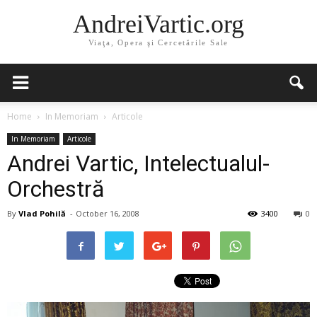
AndreiVartic.org
Viaţa, Opera şi Cercetările Sale
Home
In Memoriam
Articole
In Memoriam
Articole
Andrei Vartic, Intelectualul-
Orchestră
By
Vlad Pohilă
-
October 16, 2008
3400
0