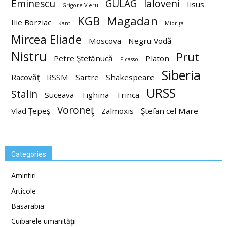
Eminescu
GULAG
Ialoveni
Iisus
Grigore Vieru
KGB
Magadan
Ilie Borziac
Kant
Mioriţa
Mircea Eliade
Moscova
Negru Vodă
Nistru
Prut
Petre Ştefănucă
Platon
Picasso
Siberia
Racovăţ
RSSM
Sartre
Shakespeare
URSS
Stalin
Suceava
Tighina
Trinca
Voroneţ
Vlad Ţepeş
Zalmoxis
Ştefan cel Mare
Categories
Amintiri
Articole
Basarabia
Cuibarele umanităţii