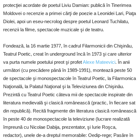
protecţiei acordate de poetul Liviu Damian: publică în Tinerimea
Moldovei o recenzie a primei cărţi de poezie a Leonidei Lari, Piaţa
Diolei, apoi un eseu-necrolog despre poetul Leonard Tuchilatu,
recenzii la filme, spectacole muzicale şi de teatru.
Fondează, la 16 martie 1977, în cadrul Filarmonicii din Chişinău,
Teatrul Poetic, creat în underground încă în 1973 şi care ulterior
va purta numele poetului preot şi profet
Alexe Mateevici
. În anii
următori (cu precădere până în 1989-1991), montează peste 50
de spectacole şi monospectacole în Teatrul Poetic, la Filarmonica
Naţională, la Palatul Naţional şi la Televiziunea din Chişinău.
Prezintă cu Teatrul Poetic câteva mii de spectacole inspirate din
literatura medievală şi clasică românească (practic, în fiecare sat
din republică). Recită fragmente din literatura clasică românească
în peste 40 de monospectacole la televiziune (lucrare realizată
împreună cu Nicolae Dabija, prezentator, şi Iurie Roşca,
redactor), unele de-a dreptul memorabile: Oedip-rege; Pasăre în