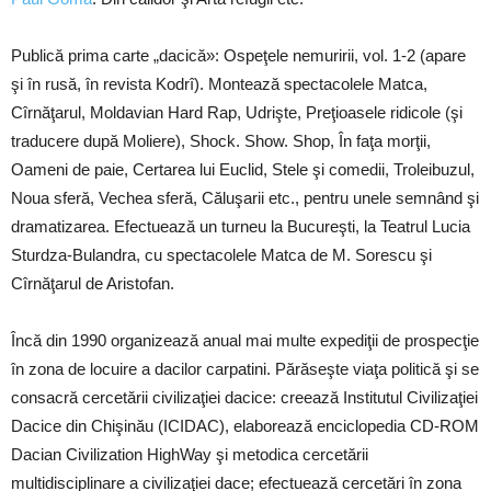
Publică prima carte „dacică»: Ospeţele nemuririi, vol. 1-2 (apare
şi în rusă, în revista Kodrî). Montează spectacolele Matca,
Cîrnăţarul, Moldavian Hard Rap, Udrişte, Preţioasele ridicole (şi
traducere după Moliere), Shock. Show. Shop, În faţa morţii,
Oameni de paie, Certarea lui Euclid, Stele şi comedii, Troleibuzul,
Noua sferă, Vechea sferă, Căluşarii etc., pentru unele semnând şi
dramatizarea. Efectuează un turneu la Bucureşti, la Teatrul Lucia
Sturdza-Bulandra, cu spectacolele Matca de M. Sorescu şi
Cîrnăţarul de Aristofan.
Încă din 1990 organizează anual mai multe expediţii de prospecţie
în zona de locuire a dacilor carpatini. Părăseşte viaţa politică şi se
consacră cercetării civilizaţiei dacice: creează Institutul Civilizaţiei
Dacice din Chişinău (ICIDAC), elaborează enciclopedia CD-ROM
Dacian Civilization HighWay şi metodica cercetării
multidisciplinare a civilizaţiei dace; efectuează cercetări în zona