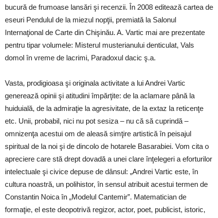
bucură de frumoase lansări şi recenzii. În 2008 editează cartea de
eseuri Pendulul de la miezul nopţii, premiată la Salonul
Internaţional de Carte din Chişinău. A. Vartic mai are prezentate
pentru tipar volumele: Misterul musterianului denticulat, Vals
domol în vreme de lacrimi, Paradoxul dacic ş.a.
Vasta, prodigioasa şi originala activitate a lui Andrei Vartic
generează opinii şi atitudini împărţite: de la aclamare până la
huiduială, de la admiraţie la agresivitate, de la extaz la reticenţe
etc. Unii, probabil, nici nu pot sesiza – nu că să cuprindă –
omnizenţa acestui om de aleasă simţire artistică în peisajul
spiritual de la noi şi de dincolo de hotarele Basarabiei. Vom cita o
apreciere care stă drept dovadă a unei clare înţelegeri a eforturilor
intelectuale şi civice depuse de dânsul: „Andrei Vartic este, în
cultura noastră, un polihistor, în sensul atribuit acestui termen de
Constantin Noica în „Modelul Cantemir”. Matematician de
formaţie, el este deopotrivă regizor, actor, poet, publicist, istoric,