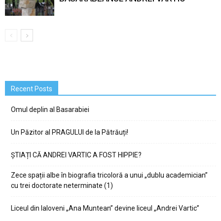
Recent Posts
Omul deplin al Basarabiei
Un Păzitor al PRAGULUI de la Pătrăuți!
ȘTIAȚI CĂ ANDREI VARTIC A FOST HIPPIE?
Zece spații albe în biografia tricoloră a unui „dublu academician”
cu trei doctorate neterminate (1)
Liceul din Ialoveni „Ana Muntean” devine liceul „Andrei Vartic”