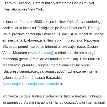
Ezerovo, Bulgaria). Este numit co-director la Dacia Revival
International din New York.
În ianuarie-februarie 2000 susţine la New York câteva conferinţe
dacice, iar la Institutul Teologic de pe lângă Biserica Sf. Petru şi
Pavel prezintă conferinţa Eminescu şi dacii şi un recital de poezie
eminesciană. Elaborează la New York, împreună cu Napoleon
Săvescu, primul muzeu pe Internet al civilizaţiei dace: Dacian
Virtual Museum (
www.dacia.org
), a cărui apariţie are o largă
rezonanţă (peste 2 mln. de vizitatori în primul an). Este unul din
organizatorii primului Congres Internaţional de Dacologie
(Bucureşti-Sarmizegetusa, august 2000). Editează pe Internet
galeria de artă românească Basarabia
(
www.angelfire.com/journal/basarabia
).
Montează ce de-al treilea spectacol din trilogia teatrală închinată
lui Eminescu, Avatarii faraonului Tla, cu ocazia Anului Internaţional