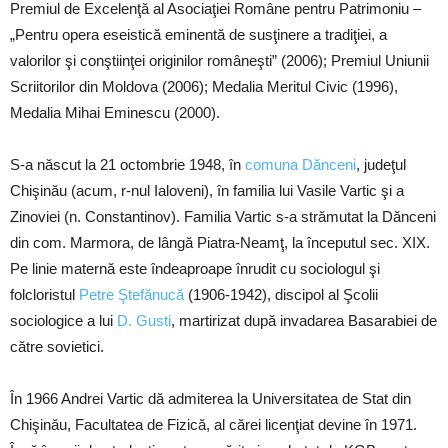
Premiul de Excelenţă al Asociaţiei Române pentru Patrimoniu –
„Pentru opera eseistică eminentă de susţinere a tradiţiei, a
valorilor şi conştiinţei originilor româneşti” (2006); Premiul Uniunii
Scriitorilor din Moldova (2006); Medalia Meritul Civic (1996),
Medalia Mihai Eminescu (2000).
S-a născut la 21 octombrie 1948, în
comuna Dănceni
, judeţul
Chişinău (acum, r-nul Ialoveni), în familia lui Vasile Vartic şi a
Zinoviei (n. Constantinov). Familia Vartic s-a strămutat la Dănceni
din com. Marmora, de lângă Piatra-Neamţ, la începutul sec. XIX.
Pe linie maternă este îndeaproape înrudit cu sociologul şi
folcloristul
Petre Ştefănucă
(1906-1942), discipol al Şcolii
sociologice a lui
D. Gusti
, martirizat după invadarea Basarabiei de
către sovietici.
În 1966 Andrei Vartic dă admiterea la Universitatea de Stat din
Chişinău, Facultatea de Fizică, al cărei licenţiat devine în 1971.