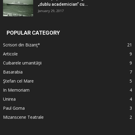
„dublu academician” cu...
January 29, 2017
POPULAR CATEGORY
Scrisori din Bizanţ*
21
Articole
9
Cuibarele umanităţii
9
Basarabia
7
Ştefan cel Mare
5
In Memoriam
4
Unirea
4
Paul Goma
3
Mizanscene Teatrale
2