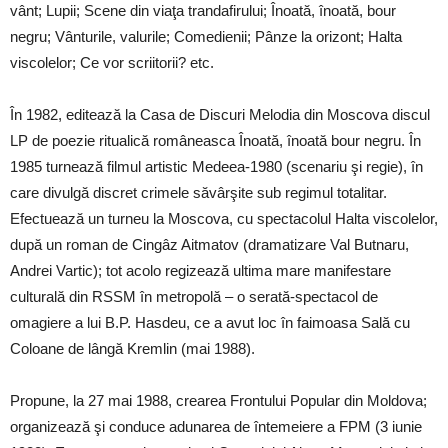
vânt; Lupii; Scene din viaţa trandafirului; Înoată, înoată, bour
negru; Vânturile, valurile; Comedienii; Pânze la orizont; Halta
viscolelor; Ce vor scriitorii? etc.
În 1982, editează la Casa de Discuri Melodia din Moscova discul
LP de poezie ritualică româneasca Înoată, înoată bour negru. În
1985 turnează filmul artistic Medeea-1980 (scenariu şi regie), în
care divulgă discret crimele săvârşite sub regimul totalitar.
Efectuează un turneu la Moscova, cu spectacolul Halta viscolelor,
după un roman de Cingâz Aitmatov (dramatizare Val Butnaru,
Andrei Vartic); tot acolo regizează ultima mare manifestare
culturală din RSSM în metropolă – o serată-spectacol de
omagiere a lui B.P. Hasdeu, ce a avut loc în faimoasa Sală cu
Coloane de lângă Kremlin (mai 1988).
Propune, la 27 mai 1988, crearea Frontului Popular din Moldova;
organizează şi conduce adunarea de întemeiere a FPM (3 iunie