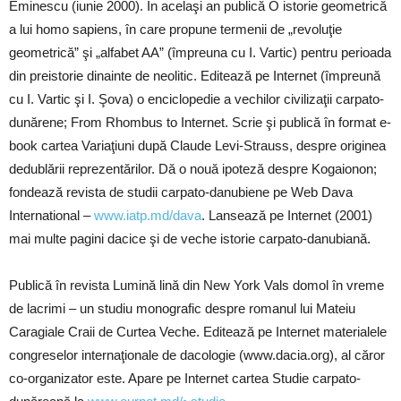
Eminescu (iunie 2000). În acelaşi an publică O istorie geometrică
a lui homo sapiens, în care propune termenii de „revoluţie
geometrică” şi „alfabet AA” (împreuna cu I. Vartic) pentru perioada
din preistorie dinainte de neolitic. Editează pe Internet (împreună
cu I. Vartic şi I. Şova) o enciclopedie a vechilor civilizaţii carpato-
dunărene; From Rhombus to Internet. Scrie şi publică în format e-
book cartea Variaţiuni după Claude Levi-Strauss, despre originea
dedublării reprezentărilor. Dă o nouă ipoteză despre Kogaionon;
fondează revista de studii carpato-danubiene pe Web Dava
International –
www.iatp.md/dava
. Lansează pe Internet (2001)
mai multe pagini dacice şi de veche istorie carpato-danubiană.
Publică în revista Lumină lină din New York Vals domol în vreme
de lacrimi – un studiu monografic despre romanul lui Mateiu
Caragiale Craii de Curtea Veche. Editează pe Internet materialele
congreselor internaţionale de dacologie (www.dacia.org), al căror
co-organizator este. Apare pe Internet cartea Studie carpato-